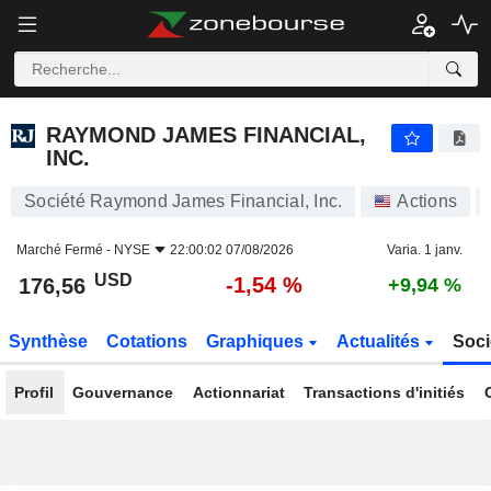
RAYMOND JAMES FINANCIAL, INC.
176,56
$
-1,54 %
RAYMOND JAMES FINANCIAL,
INC.
Société Raymond James Financial, Inc.
Actions
Marché Fermé -
NYSE
22:00:02 07/08/2026
Varia. 1 janv.
USD
-1,54 %
176,56
+9,94 %
Synthèse
Cotations
Graphiques
Actualités
Soci
Profil
Gouvernance
Actionnariat
Transactions d'initiés