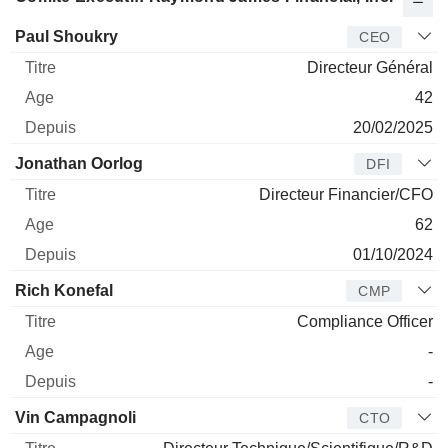
Dirigeant
Titre
Age
Depuis
Paul Shoukry
CEO
Directeur Général
42
20/02/2025
Jonathan Oorlog
DFI
Directeur Financier/CFO
62
01/10/2024
Rich Konefal
CMP
Compliance Officer
-
-
Vin Campagnoli
CTO