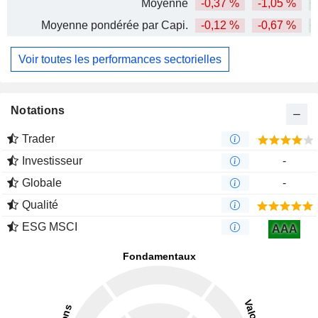
Moyenne
-0,37 %
-1,05 %
+
Moyenne pondérée par Capi.
-0,12 %
-0,67 %
+
Voir toutes les performances sectorielles
Notations
Trader
Investisseur
-
Globale
-
Qualité
ESG MSCI
AAA