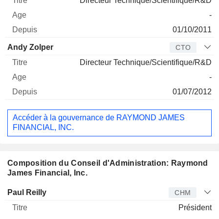
Directeur Technique/Scientifique/R&D
-
01/10/2011
Andy Zolper
CTO
Directeur Technique/Scientifique/R&D
-
01/07/2012
Accéder à la gouvernance de RAYMOND JAMES
FINANCIAL, INC.
Composition du Conseil d'Administration: Raymond
James Financial, Inc.
Administrateur
Titre
Age
Depuis
Paul Reilly
CHM
Président