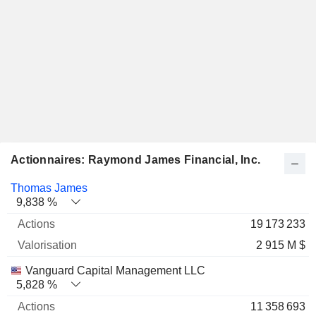
Actionnaires: Raymond James Financial, Inc.
Nom
Actions
%
Valorisation
Thomas James
9,838 %
19 173 233
2 915 M $
Vanguard Capital Management LLC
5,828 %
11 358 693