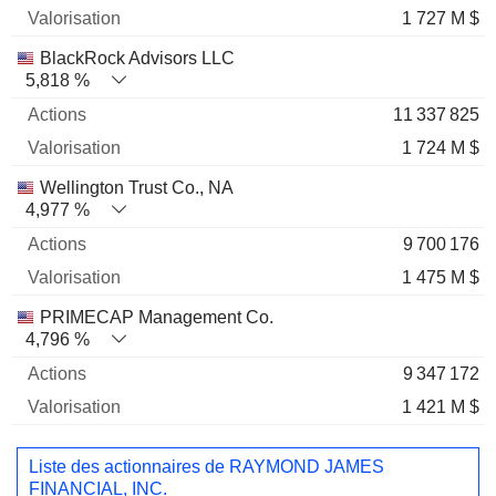
1 727 M $
BlackRock Advisors LLC
5,818 %
11 337 825
1 724 M $
Wellington Trust Co., NA
4,977 %
9 700 176
1 475 M $
PRIMECAP Management Co.
4,796 %
9 347 172
1 421 M $
Liste des actionnaires de RAYMOND JAMES
FINANCIAL, INC.