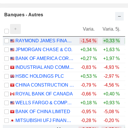
Banques - Autres
Varia.
Varia. 5j.
RAYMOND JAMES FINANCIAL, INC.
-1,54 %
+0,33 %
JPMORGAN CHASE & CO.
+0,34 %
+1,63 %
+
BANK OF AMERICA CORPORATION
+0,27 %
+1,97 %
+
INDUSTRIAL AND COMMERCIAL BANK OF CHINA LIMITED
-0,83 %
-4,93 %
+
HSBC HOLDINGS PLC
+0,53 %
-2,97 %
+
CHINA CONSTRUCTION BANK CORPORATION
-0,79 %
-4,56 %
+
ROYAL BANK OF CANADA
-0,66 %
+0,40 %
+
WELLS FARGO & COMPANY
+0,18 %
+0,93 %
+
BANK OF CHINA LIMITED
-0,95 %
-5,08 %
+
MITSUBISHI UFJ FINANCIAL GROUP, INC.
-0,28 %
-0,20 %
+