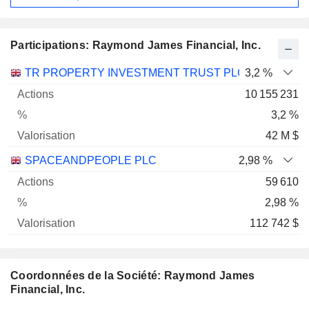
Participations: Raymond James Financial, Inc.
Nom
Actions
%
Valorisation
TR PROPERTY INVESTMENT TRUST PLC
3,2 %
10 155 231
3,2 %
42 M $
SPACEANDPEOPLE PLC
2,98 %
59 610
2,98 %
112 742 $
Coordonnées de la Société: Raymond James
Financial, Inc.