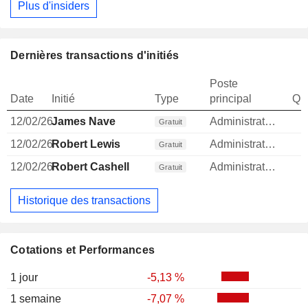
Plus d'insiders
Dernières transactions d'initiés
Poste
Date
Initié
Type
principal
Qua
12/02/26
James Nave
Administrateur
Gratuit
12/02/26
Robert Lewis
Administrateur
Gratuit
12/02/26
Robert Cashell
Administrateur
Gratuit
Historique des transactions
Cotations et Performances
1 jour
-5,13 %
1 semaine
-7,07 %