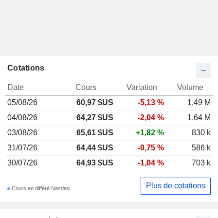
Cotations
Date
Cours
Variation
Volume
05/08/26
60,97 $US
-5,13 %
1,49 M
04/08/26
64,27 $US
-2,04 %
1,64 M
03/08/26
65,61 $US
+1,82 %
830 k
31/07/26
64,44 $US
-0,75 %
586 k
30/07/26
64,93 $US
-1,04 %
703 k
Plus de cotations
Cours en différé Nasdaq