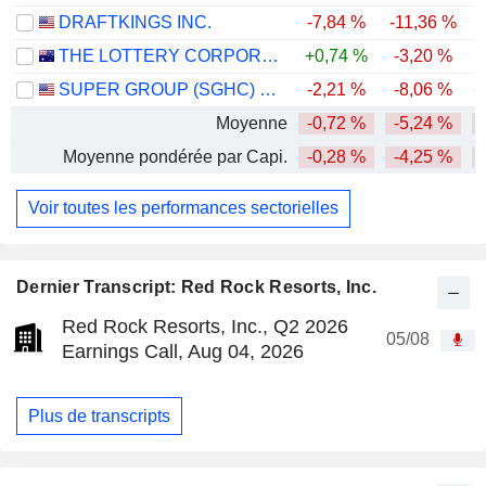
DRAFTKINGS INC.
-7,84 %
-11,36 %
-
THE LOTTERY CORPORATION LIMITED
+0,74 %
-3,20 %
SUPER GROUP (SGHC) LIMITED
-2,21 %
-8,06 %
+
Moyenne
-0,72 %
-5,24 %
-
Moyenne pondérée par Capi.
-0,28 %
-4,25 %
-
Voir toutes les performances sectorielles
Dernier Transcript: Red Rock Resorts, Inc.
Red Rock Resorts, Inc., Q2 2026
05/08
Earnings Call, Aug 04, 2026
Plus de transcripts