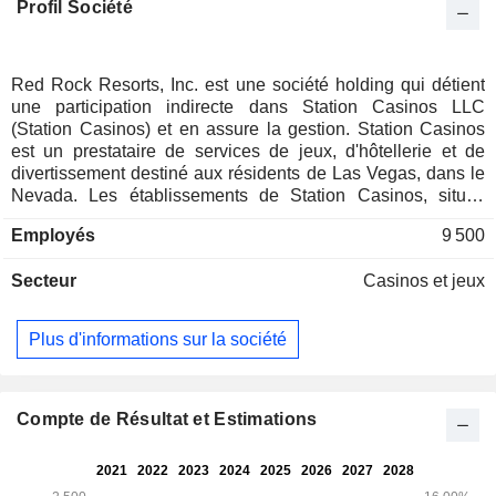
Profil Société
Red Rock Resorts, Inc. est une société holding qui détient
une participation indirecte dans Station Casinos LLC
(Station Casinos) et en assure la gestion. Station Casinos
est un prestataire de services de jeux, d'hôtellerie et de
divertissement destiné aux résidents de Las Vegas, dans le
Nevada. Les établissements de Station Casinos, situés
dans toute la vallée de Las Vegas, constituent des
Employés
9 500
destinations de divertissement régionales et comprennent
des hôtels ainsi que diverses commodités, notamment de
Secteur
Casinos et jeux
nombreux restaurants, des lieux de divertissement, des
cinémas, des bowlings et des espaces de
congrès/banquets, ainsi que des offres de jeux de casino
Plus d'informations sur la société
traditionnelles telles que le vidéo poker, les machines à
sous, les jeux de table, le bingo et les paris hippiques et
sportifs. Station Casinos détient et exploite le Red Rock
Casino Resort Spa, le Green Valley Ranch Resort Spa
Compte de Résultat et Estimations
Casino, le Durango Resort & Casino, le Boulder Station
Hotel & Casino, le Santa Fe Station Hotel & Casino, le
Wildfire Rancho, le Wildfire Boulder, le Wildfire Sunset, le