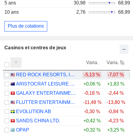
5 ans
30,98
68,99
10 ans
2,76
68,99
Plus de cotations
Casinos et centres de jeux
Varia.
Varia. 5j.
RED ROCK RESORTS, INC.
-5,13 %
-7,07 %
ARISTOCRAT LEISURE LIMITED
+0,06 %
+1,83 %
GALAXY ENTERTAINMENT GROUP LIMITED
-0,18 %
-2,44 %
-
FLUTTER ENTERTAINMENT PLC
-11,48 %
-13,80 %
-
EVOLUTION AB
-0,30 %
-0,84 %
-
SANDS CHINA LTD.
+0,42 %
-4,23 %
-
OPAP
+0,32 %
+3,25 %
-