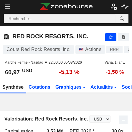
RED ROCK RESORTS, INC.
60,97
$
-5,13 %
RED ROCK RESORTS, INC.
Cours Red Rock Resorts, Inc.
Actions
RRR
U
Marché Fermé -
Nasdaq
22:00:00 05/08/2026
Varia. 1 janv.
USD
-5,13 %
60,97
-1,58 %
Synthèse
Cotations
Graphiques
Actualités
Soci
Valorisation: Red Rock Resorts, Inc.
Capitalisation
3,53 Md
PER 2026 *
30,8x
P