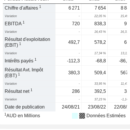
1
Chiffre d'affaires
6 271
7 654
8 84
Variation
-
22,05 %
15,49
1
EBITDA
720
838,3
97
Variation
-
16,43 %
16,31
Résultat d'exploitation
492,7
578,2
65
1
(EBIT)
Variation
-
17,34 %
13,11
1
Intérêts payés
-112,3
-68,8
-86,2
Résultat Avt. Impôt
380,3
509,4
567,
1
(EBT)
Variation
-
33,95 %
11,47
1
Résultat net
286
392,5
38
Variation
-
37,23 %
-1,14
Date de publication
24/08/21
23/08/22
22/08/2
1
AUD en Millions
Données Estimées