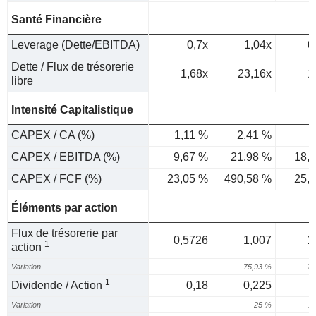
Santé Financière
Leverage (Dette/EBITDA)
0,7x
1,04x
0
Dette / Flux de trésorerie
1,68x
23,16x
1
libre
Intensité Capitalistique
CAPEX / CA (%)
1,11 %
2,41 %
CAPEX / EBITDA (%)
9,67 %
21,98 %
18,
CAPEX / FCF (%)
23,05 %
490,58 %
25,
Éléments par action
Flux de trésorerie par
0,5726
1,007
1
1
action
Variation
-
75,93 %
17
1
Dividende / Action
0,18
0,225
Variation
-
25 %
11