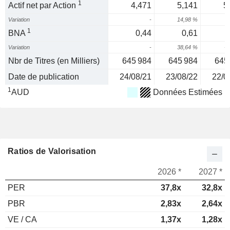
1
Actif net par Action
4,471
5,141
5
Variation
-
14,98 %
9
1
BNA
0,44
0,61
Variation
-
38,64 %
-1
Nbr de Titres (en Milliers)
645 984
645 984
645
Date de publication
24/08/21
23/08/22
22/0
1
AUD
Données Estimées
Ratios de Valorisation
2026 *
2027 *
PER
37,8x
32,8x
PBR
2,83x
2,64x
VE / CA
1,37x
1,28x