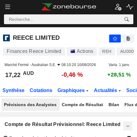
REECE LIMITED
17,22
$
-0,46 %
REECE LIMITED
Finances Reece Limited
Actions
REH
AU0000
Marché Fermé -
Australian S.E.
08:10:20 10/08/2026
Varia. 1 janv.
AUD
-0,46 %
17,22
+28,51 %
Synthèse
Cotations
Graphiques
Actualités
Soci
Prévisions des Analystes
Compte de Résultat
Bilan
Flux d
Compte de Résultat Prévisionnel: Reece Limited