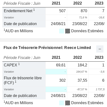
2021
2022
2023
Période Fiscale : Juin
1
Endettement Net
507
870
72
Variation
-
71,6 %
-16,67
Date de publication
24/08/21
23/08/22
22/08/2
1
AUD en Millions
Données Estimées
Flux de Trésorerie Prévisionnel: Reece Limited
2021
2022
2023
Période Fiscale : Juin
1
CAPEX
69,61
184,2
17
Variation
-
164,67 %
-3,93
Flux de trésorerie libre
302
37,55
69
1
(FCF)
Variation
-
-87,57 %
1 737,35
Date de publication
24/08/21
23/08/22
22/08/2
1
AUD en Millions
Données Estimées