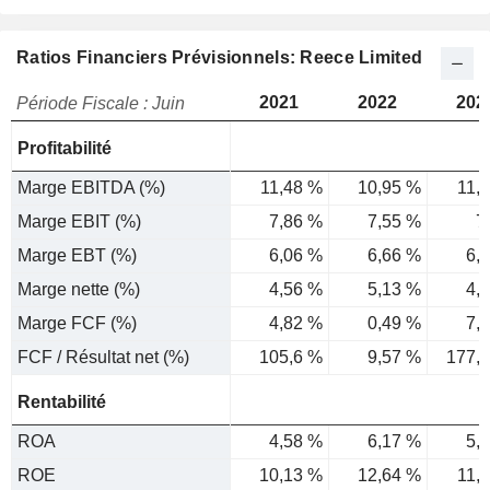
Ratios Financiers Prévisionnels: Reece Limited
2021
2022
202
Période Fiscale : Juin
Profitabilité
Marge EBITDA (%)
11,48 %
10,95 %
11,
Marge EBIT (%)
7,86 %
7,55 %
7
Marge EBT (%)
6,06 %
6,66 %
6,
Marge nette (%)
4,56 %
5,13 %
4,
Marge FCF (%)
4,82 %
0,49 %
7,
FCF / Résultat net (%)
105,6 %
9,57 %
177,
Rentabilité
ROA
4,58 %
6,17 %
5,
ROE
10,13 %
12,64 %
11,