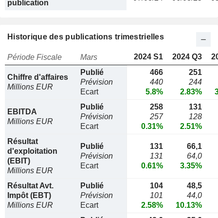
publication
Historique des publications trimestrielles
2024 S1
2024 Q3
2
Période Fiscale
Mars
Publié
466
251
Chiffre d'affaires
Prévision
440
244
Millions EUR
Ecart
5.8%
2.83%
Publié
258
131
EBITDA
Prévision
257
128
Millions EUR
Ecart
0.31%
2.51%
Résultat
Publié
131
66,1
d'exploitation
Prévision
131
64,0
(EBIT)
Ecart
0.61%
3.35%
Millions EUR
Résultat Avt.
Publié
104
48,5
Impôt (EBT)
Prévision
101
44,0
Millions EUR
Ecart
2.58%
10.13%