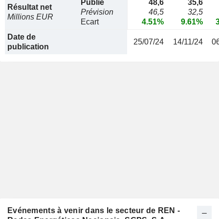
Publié
48,6
35,6
Résultat net
Prévision
46,5
32,5
Millions EUR
Ecart
4.51%
9.61%
Date de
25/07/24
14/11/24
0
publication
Evénements à venir dans le secteur de REN -