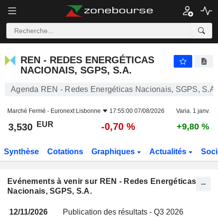
REN - REDES ENERGÉTICAS NACIONAIS, SGPS, S.A.
REN - REDES ENERGÉTICAS
NACIONAIS, SGPS, S.A.
Agenda REN - Redes Energéticas Nacionais, SGPS, S.A.
Marché Fermé -
Euronext Lisbonne
17:55:00 07/08/2026
Varia. 1 janv.
EUR
-0,70 %
3,530
+9,80 %
Synthèse
Cotations
Graphiques
Actualités
Soci
Evénements à venir sur REN - Redes Energéticas
Nacionais, SGPS, S.A.
12/11/2026
Publication des résultats - Q3 2026