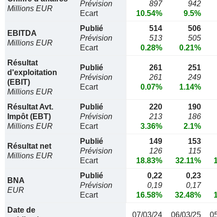
Prévision
897
942
Millions EUR
Ecart
10.54%
9.5%
Publié
514
506
EBITDA
Prévision
513
505
Millions EUR
Ecart
0.28%
0.21%
Résultat
Publié
261
251
d'exploitation
Prévision
261
249
(EBIT)
Ecart
0.07%
1.14%
Millions EUR
Résultat Avt.
Publié
220
190
Impôt (EBT)
Prévision
213
186
Millions EUR
Ecart
3.36%
2.1%
Publié
149
153
Résultat net
Prévision
126
115
Millions EUR
Ecart
18.83%
32.11%
Publié
0,22
0,23
BNA
Prévision
0,19
0,17
EUR
Ecart
16.58%
32.48%
Date de
07/03/24
06/03/25
0