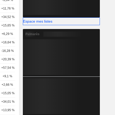
+8,64 %
20
+11,76 %
19
+34,52 %
21
Espace mes listes
+15,65 %
21
+6,29 %
12
Palmarès
+16,64 %
21
-16,28 %
23
+20,39 %
18
+57,54 %
19
+9,1 %
18
+2,66 %
17
+15,05 %
15
+34,01 %
16
+13,95 %
18