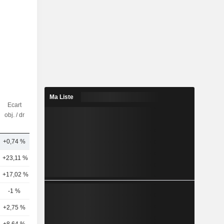
Ma Liste
Ecart
Nbr
obj. / dr
d'analystes
+0,74 %
8
+23,11 %
34
+17,02 %
19
-1 %
23
+2,75 %
22