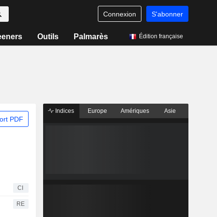
Connexion
S'abonner
eeners
Outils
Palmarès
Édition française
Indices
Europe
Amériques
Asie
ort PDF
CI
RE