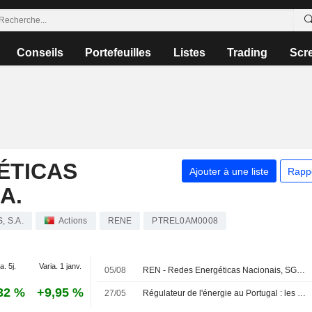
Conseils
Portefeuilles
Listes
Trading
Scr
ÉTICAS
Ajouter à une liste
Rapp
A.
, S.A.
Actions
RENE
PTREL0AM0008
a. 5j.
Varia. 1 janv.
05/08
REN - Redes Energéticas Nacionais, SGPS, S.A. publie ses résultats pour le premier semestre clos le 30 juin 2026
32 %
+9,95 %
27/05
Régulateur de l'énergie au Portugal : les clients n'ont pas droit à une indemnisation automatique pour le black-out de 2025