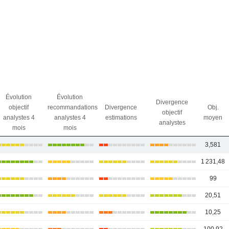
Évolution
Évolution
Divergence
objectif
recommandations
Divergence
Obj.
objectif
analystes 4
analystes 4
estimations
moyen
analystes
mois
mois
3,581
1 231,48
99
20,51
10,25