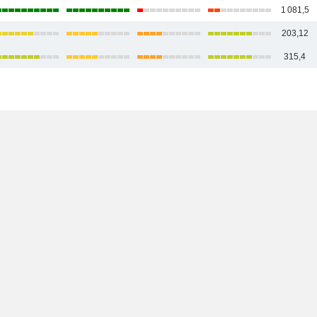
1 081,5
203,12
315,4