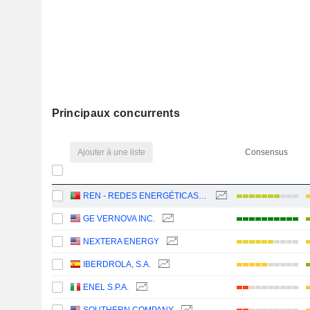
Principaux concurrents
Ajouter à une liste
Consensus
REN - REDES ENERGÉTICAS NACIONAIS, SGPS, S.A.
GE VERNOVA INC.
NEXTERA ENERGY
IBERDROLA, S.A.
ENEL S.P.A.