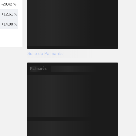
-20,42 %
11
+12,61 %
19
+14,00 %
22
Suite du Palmarès
Palmarès