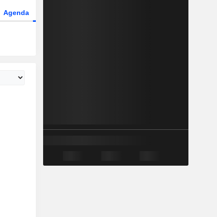
Agenda
Secteur
Dérivés
Fonds et ETFs