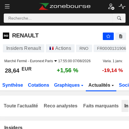
RENAULT
28,64
€
+1,56 %
RENAULT
Insiders Renault
Actions
RNO
FR0000131906
Marché Fermé -
Euronext Paris
17:55:00 07/08/2026
Varia. 1 janv.
EUR
+1,56 %
28,64
-19,14 %
Synthèse
Cotations
Graphiques
Actualités
Soci
Toute l'actualité
Reco analystes
Faits marquants
In
Insiders