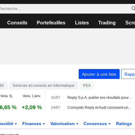
Conseils
Portefeuilles
Listes
Trading
Scr
Ajouter à une liste
Rapp
65
Services et conseils en informatique
PEA
Varia. 5j.
Varia. 1 janv.
31/07
Reply S.p.A. publie ses résultats pour le premier semestre clos le 30 juin 2026
6,65 %
+2,09 %
24/07
Comsysto Reply et Audi concluent une alliance stratégique pour faire évoluer la plateforme de véhicules d'occasion B2B grâce à un système multi-agents basé sur l'IA
Société
Finances
Valorisation
Consensus
Ratings