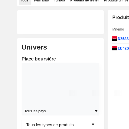
Tous
Warrants
Turbos
Produits de levier
Produits d'inv
Produit
Mnemo
DZ58
Univers
EB42
Place boursière
Tous les pays
Tous les types de produits