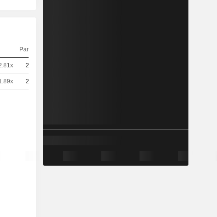
Parité
Cours
2.81x
20
2,086
EUR
1.89x
20
3,095
EUR