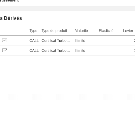
estissement
s Dérivés
Type
Type de produit
Maturité
Elasticité
Levier
S
CALL
Certificat Turbo Stop Loss
Illimité
S
CALL
Certificat Turbo Stop Loss
Illimité