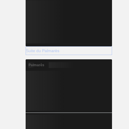
Suite du Palmarès
Palmarès