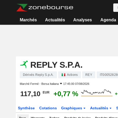
Marchés
Actualités
Analyses
Agenda
REPLY S.P.A.
Dérivés Reply S.p.A.
Actions
REY
IT00052828
Marché Fermé -
Borsa Italiana
17:45:00 07/08/2026
117,10
+0,77 %
EUR
+
Synthèse
Cotations
Graphiques
Actualités