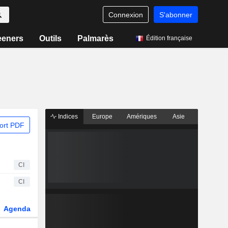
Connexion
S'abonner
eeners
Outils
Palmarès
Édition française
Indices
Europe
Amériques
Asie
ort PDF
CI
CI
Agenda
Secteur
Dérivés
Fonds et ETFs