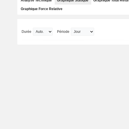
Analyse Technique
Graphique Statique
Graphique Total Retu
Graphique Force Relative
Durée
Période