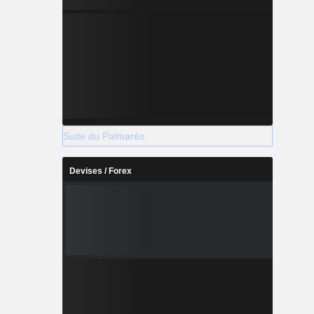
Suite du Palmarès
Devises / Forex