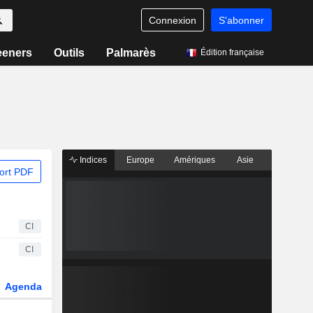
Connexion
S'abonner
eeners
Outils
Palmarès
Édition française
Indices
Europe
Amériques
Asie
ort PDF
CI
CI
Agenda
Secteur
Dérivés
Fonds et ETFs