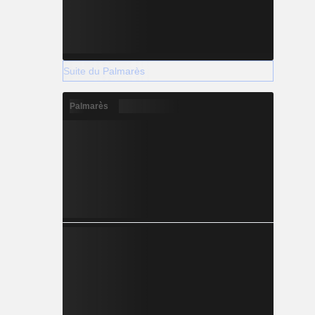
Suite du Palmarès
Palmarès