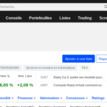
Conseils
Portefeuilles
Listes
Trading
Scr
Ajouter à une liste
Rapp
IT0005282865
Services et conseils en informatique
PEA
Varia. 5j.
Varia. 1 janv.
31/07
Reply S.p.A. publie ses résultats pour le premier semestre clos le 30 juin 2026
6,65 %
+2,09 %
24/07
Comsysto Reply et Audi concluent une alliance stratégique pour faire évoluer la plateforme de véhicules d'occasion B2B grâce à un système multi-agents basé sur l'IA
Société
Finances
Valorisation
Consensus
Ratings