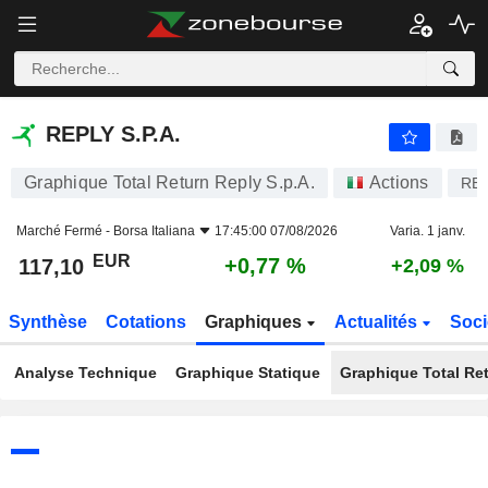
REPLY S.P.A.
117,10
€
+0,77 %
REPLY S.P.A.
Graphique Total Return Reply S.p.A.
Actions
RE
Marché Fermé -
Borsa Italiana
17:45:00 07/08/2026
Varia. 1 janv.
EUR
+0,77 %
117,10
+2,09 %
Synthèse
Cotations
Graphiques
Actualités
Soci
Analyse Technique
Graphique Statique
Graphique Total Re