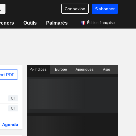
Connexion
S'abonner
eeners
Outils
Palmarès
Édition française
Indices
Europe
Amériques
Asie
ort PDF
CI
CI
Agenda
Secteur
Dérivés
Fonds et ETFs