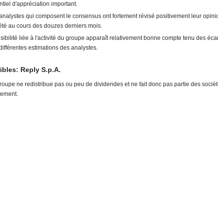
ntiel d'appréciation important.
analystes qui composent le consensus ont fortement révisé positivement leur opini
été au cours des douzes derniers mois.
isibilité liée à l'activité du groupe apparaît relativement bonne compte tenu des écar
différentes estimations des analystes.
ibles: Reply S.p.A.
roupe ne redistribue pas ou peu de dividendes et ne fait donc pas partie des socié
ement.