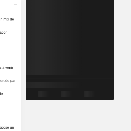
un mix de
ation
s à venir
xercée par
te
uppose un