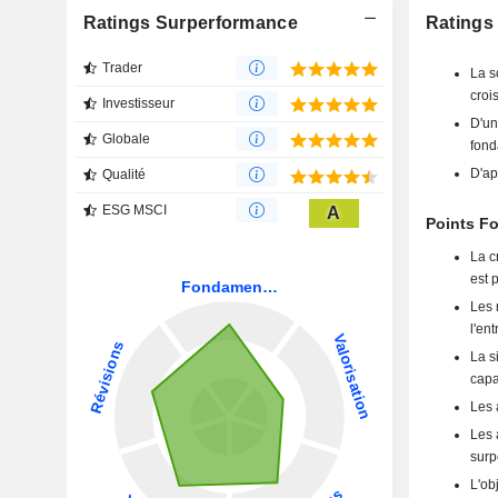
Ratings Surperformance
Ratings 
Trader
La s
crois
Investisseur
D'un
Globale
fond
D'ap
Qualité
ESG MSCI
A
Points Fo
La c
est 
Les 
l'en
La s
capa
Les 
Les 
surp
L'ob