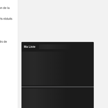
on de la
ts réduits
tés de
Ma Liste