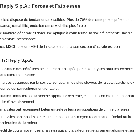
Reply S.p.A.: Forces et Faiblesses
ociété dispose de fondamentaux solides. Plus de 70% des entreprises présentent 
sance, rentabilité, endettement et visibilité plus faible.
e manière générale et dans une optique à court terme, la société présente une situ
amentale intéressante.
rès MSCI, le score ESG de la société relatif à son secteur d'activité est bon.
rts: Reply S.p.A.
roissance des bénéfices actuellement anticipée par les analystes pour les exercice
particulièrement solide.
marges dégagées par la société sont parmi les plus élevées de la cote. L'activité e
treprise est particulièrement rentable.
ituation financière de la société apparaît excellente, ce qui lui confère une importan
cité d'investissement.
analystes ont récemment fortement relevé leurs anticipations de chiffre d'affaires.
analystes sont positifs sur le titre. Le consensus moyen recommande l'achat ou la
ondération de la valeur.
jectif de cours moyen des analystes suivant la valeur est relativement éloigné et s