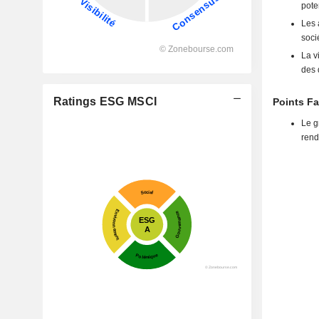
pote
Les 
soci
La v
des 
Ratings ESG MSCI
Points Fa
Le g
rend