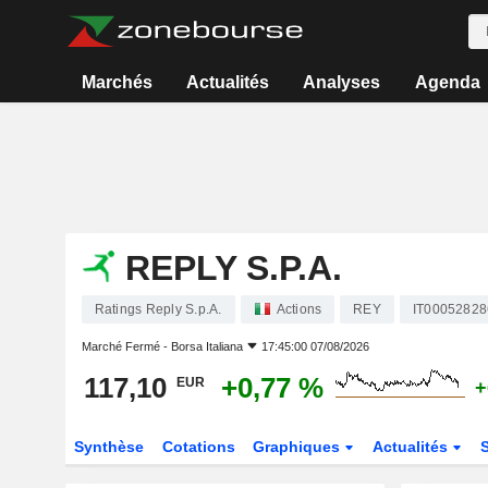
Marchés
Actualités
Analyses
Agenda
REPLY S.P.A.
Ratings Reply S.p.A.
Actions
REY
IT00052828
Marché Fermé -
Borsa Italiana
17:45:00 07/08/2026
117,10
+0,77 %
EUR
+
Synthèse
Cotations
Graphiques
Actualités