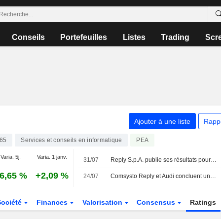
Conseils
Portefeuilles
Listes
Trading
Scr
Ajouter à une liste
Rapp
65
Services et conseils en informatique
PEA
Varia. 5j.
Varia. 1 janv.
31/07
Reply S.p.A. publie ses résultats pour le premier semestre clos le 30 juin 2026
6,65 %
+2,09 %
24/07
Comsysto Reply et Audi concluent une alliance stratégique pour faire évoluer la plateforme de véhicules d'occasion B2B grâce à un système multi-agents basé sur l'IA
Société
Finances
Valorisation
Consensus
Ratings