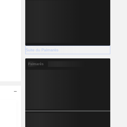
Suite du Palmarès
Palmarès