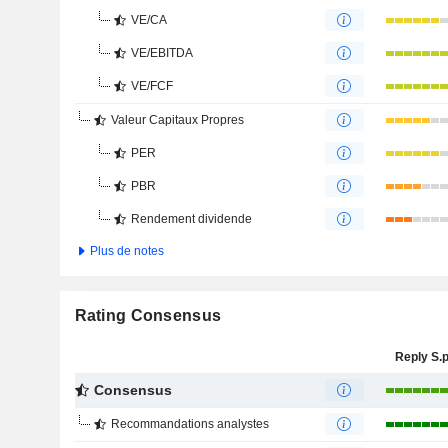
VE/CA
VE/EBITDA
VE/FCF
Valeur Capitaux Propres
PER
PBR
Rendement dividende
Plus de notes
Rating Consensus
Reply S.p
Consensus
Recommandations analystes