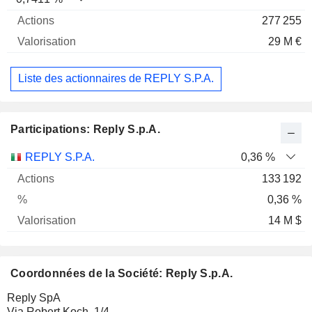
277 255
29 M €
Liste des actionnaires de REPLY S.P.A.
Participations: Reply S.p.A.
Nom
Actions
%
Valorisation
REPLY S.P.A.
0,36 %
133 192
0,36 %
14 M $
Coordonnées de la Société: Reply S.p.A.
Reply SpA
Via Robert Koch, 1/4