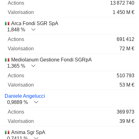
13 872 740
1 450 M €
Arca Fondi SGR SpA
1,848 %
691 412
72 M €
Mediolanum Gestione Fondi SGRpA
1,365 %
510 793
53 M €
Daniele Angelucci
0,9889 %
369 973
39 M €
Anima Sgr SpA
0,7411 %