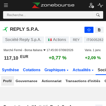
REPLY S.P.A.
117,10
€
+0,77 %
REPLY S.P.A.
Société Reply S.p.A.
Actions
REY
IT00052828
Marché Fermé -
Borsa Italiana
17:45:00 07/08/2026
Varia. 1 janv.
EUR
+0,77 %
117,10
+2,09 %
Synthèse
Cotations
Graphiques
Actualités
Soci
Profil
Gouvernance
Actionnariat
Transactions d'initiés