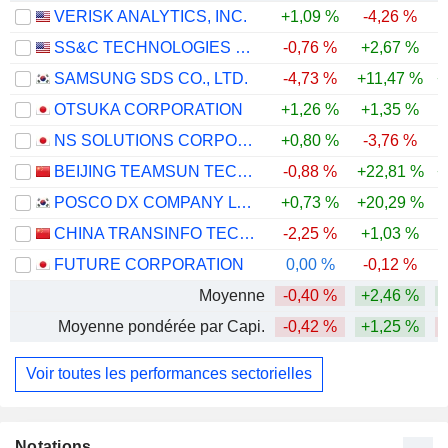
VERISK ANALYTICS, INC.
+1,09 %
-4,26 %
-
SS&C TECHNOLOGIES HOLDINGS, INC.
-0,76 %
+2,67 %
SAMSUNG SDS CO., LTD.
-4,73 %
+11,47 %
+
OTSUKA CORPORATION
+1,26 %
+1,35 %
NS SOLUTIONS CORPORATION
+0,80 %
-3,76 %
BEIJING TEAMSUN TECHNOLOGY CO.,LTD.
-0,88 %
+22,81 %
+
POSCO DX COMPANY LTD.
+0,73 %
+20,29 %
-
CHINA TRANSINFO TECHNOLOGY CO., LTD
-2,25 %
+1,03 %
-
FUTURE CORPORATION
0,00 %
-0,12 %
Moyenne
-0,40 %
+2,46 %
Moyenne pondérée par Capi.
-0,42 %
+1,25 %
Voir toutes les performances sectorielles
Notations