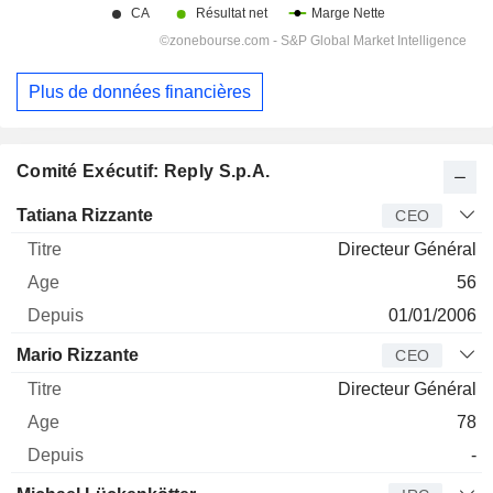
Plus de données financières
Comité Exécutif: Reply S.p.A.
Dirigeant
Titre
Age
Depuis
Tatiana Rizzante
CEO
Directeur Général
56
01/01/2006
Mario Rizzante
CEO
Directeur Général
78
-