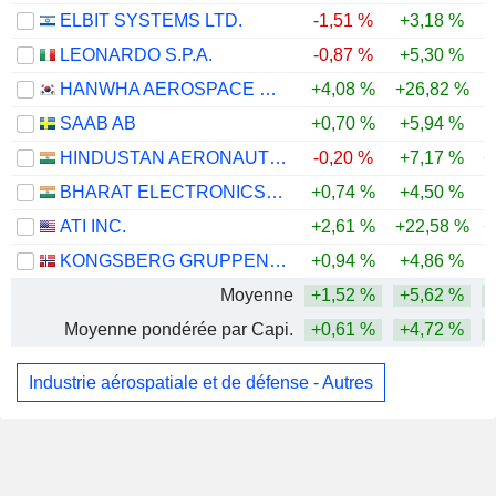
ELBIT SYSTEMS LTD.
-1,51 %
+3,18 %
LEONARDO S.P.A.
-0,87 %
+5,30 %
HANWHA AEROSPACE CO., LTD.
+4,08 %
+26,82 %
SAAB AB
+0,70 %
+5,94 %
HINDUSTAN AERONAUTICS LIMITED
-0,20 %
+7,17 %
+
BHARAT ELECTRONICS LIMITED
+0,74 %
+4,50 %
ATI INC.
+2,61 %
+22,58 %
+
KONGSBERG GRUPPEN ASA
+0,94 %
+4,86 %
Moyenne
+1,52 %
+5,62 %
Moyenne pondérée par Capi.
+0,61 %
+4,72 %
Industrie aérospatiale et de défense - Autres