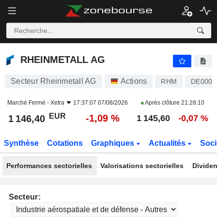
RHEINMETALL AG
1 146,40
€
-1,09 %
RHEINMETALL AG
Secteur Rheinmetall AG
Actions
RHM
DE0007
Marché Fermé -
Xetra
17:37:07 07/08/2026
Après clôture
21:28:10
EUR
-1,09 %
1 146,40
1 145,60
-0,07 %
Synthèse
Cotations
Graphiques
Actualités
Soci
Performances sectorielles
Valorisations sectorielles
Dividen
Secteur: