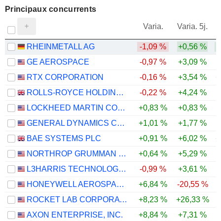
Principaux concurrents
V
Varia.
Varia. 5j.
RHEINMETALL AG
-1,09 %
+0,56 %
GE AEROSPACE
-0,97 %
+3,09 %
RTX CORPORATION
-0,16 %
+3,54 %
+
ROLLS-ROYCE HOLDINGS PLC
-0,22 %
+4,24 %
LOCKHEED MARTIN CORPORATION
+0,83 %
+0,83 %
GENERAL DYNAMICS CORPORATION
+1,01 %
+1,77 %
BAE SYSTEMS PLC
+0,91 %
+6,02 %
+
NORTHROP GRUMMAN CORPORATION
+0,64 %
+5,29 %
L3HARRIS TECHNOLOGIES, INC.
-0,99 %
+3,61 %
HONEYWELL AEROSPACE INC.
+6,84 %
-20,55 %
-
ROCKET LAB CORPORATION
+8,23 %
+26,33 %
AXON ENTERPRISE, INC.
+8,84 %
+7,31 %
-