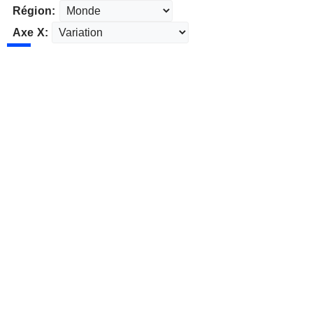
Région:
Axe X: