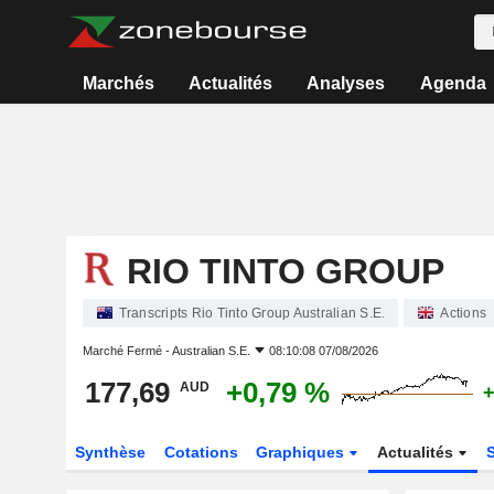
Marchés
Actualités
Analyses
Agenda
RIO TINTO GROUP
Transcripts Rio Tinto Group Australian S.E.
Actions
Marché Fermé -
Australian S.E.
08:10:08 07/08/2026
177,69
+0,79 %
AUD
+
Synthèse
Cotations
Graphiques
Actualités