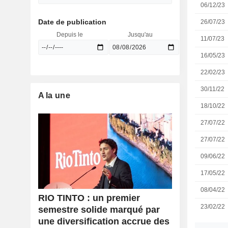
06/12/23
Date de publication
26/07/23
Depuis le
Jusqu'au
11/07/23
16/05/23
22/02/23
30/11/22
A la une
18/10/22
27/07/22
27/07/22
09/06/22
17/05/22
08/04/22
RIO TINTO : un premier
23/02/22
semestre solide marqué par
une diversification accrue des