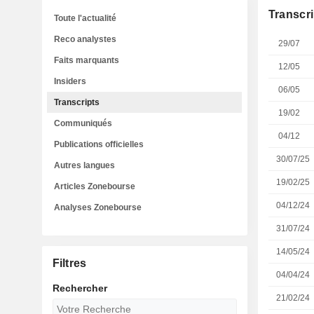
Transcri
Toute l'actualité
Reco analystes
29/07
Faits marquants
12/05
Insiders
06/05
Transcripts
19/02
Communiqués
04/12
Publications officielles
30/07/25
Autres langues
19/02/25
Articles Zonebourse
04/12/24
Analyses Zonebourse
31/07/24
14/05/24
Filtres
04/04/24
Rechercher
21/02/24