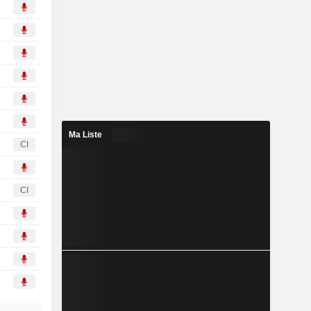
Ma Liste
CI
CI