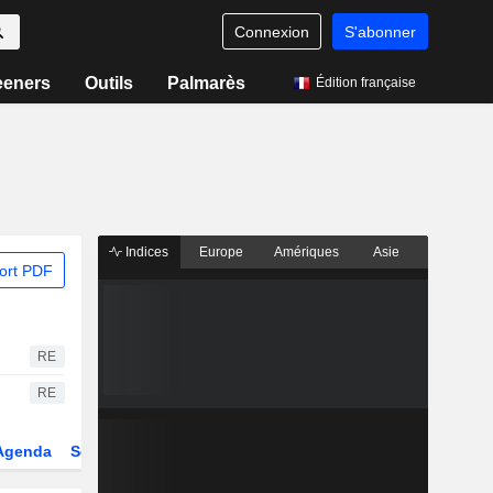
Connexion
S'abonner
eeners
Outils
Palmarès
Édition française
Indices
Europe
Amériques
Asie
ort PDF
RE
RE
Agenda
Secteur
Dérivés
Fonds et ETFs