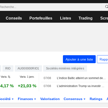
Conseils
Portefeuilles
Listes
Trading
Scr
Ajouter à une liste
Rapp
RIO
AU000000RIO1
Sociétés minières intégrées
Varia. 5j.
Varia. 1 janv.
07/08
L'indice Baltic atteint un sommet de plus de deux mois et enregistre un gain hebdomadaire
4,17 %
+21,03 %
07/08
L'administration Trump va investir 3 milliards de dollars dans des projets miniers pour renforcer les chaînes d'approvisionnement de la défense américaine
Société
Finances
Valorisation
Consensus
Ratings