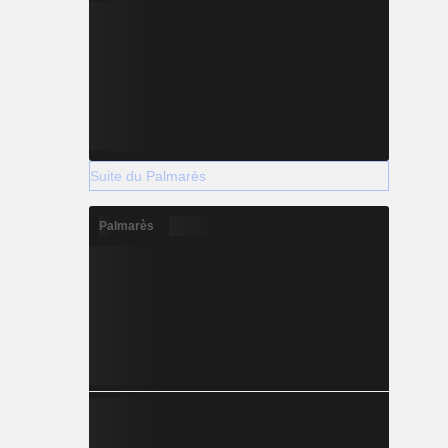
Suite du Palmarès
Palmarès