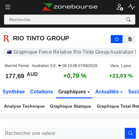
RIO TINTO GROUP
177,69
$
+0,79 %
RIO TINTO GROUP
Graphique Force Relative Rio Tinto Group Australian S
Marché Fermé -
Australian S.E.
08:10:08 07/08/2026
Varia. 1 janv.
AUD
+0,79 %
177,69
+21,03 %
Synthèse
Cotations
Graphiques
Actualités
Soci
Analyse Technique
Graphique Statique
Graphique Total Re