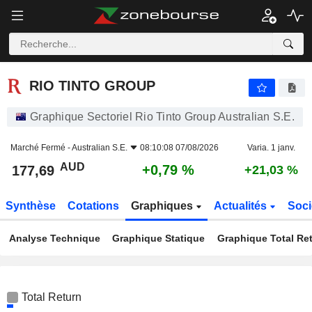
RIO TINTO GROUP
177,69
$
+0,79 %
RIO TINTO GROUP
Graphique Sectoriel Rio Tinto Group Australian S.E.
Marché Fermé -
Australian S.E.
08:10:08 07/08/2026
Varia. 1 janv.
AUD
+0,79 %
177,69
+21,03 %
Synthèse
Cotations
Graphiques
Actualités
Soci
Analyse Technique
Graphique Statique
Graphique Total Re
Total Return