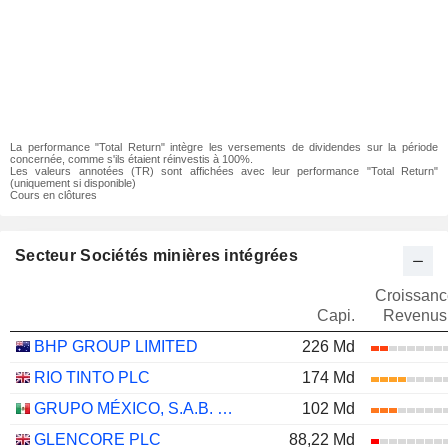
La performance "Total Return" intègre les versements de dividendes sur la période
concernée, comme s'ils étaient réinvestis à 100%.
Les valeurs annotées (TR) sont affichées avec leur performance "Total Return"
(uniquement si disponible)
Cours en clôtures
Secteur Sociétés minières intégrées
Croissanc
Capi.
Revenus
BHP GROUP LIMITED
226 Md
RIO TINTO PLC
174 Md
GRUPO MÉXICO, S.A.B. DE C.V.
102 Md
GLENCORE PLC
88,22 Md