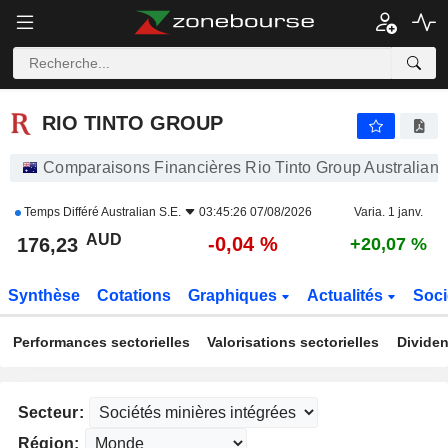
RIO TINTO GROUP
176,23
$
-0,04 %
RIO TINTO GROUP
Comparaisons Financières Rio Tinto Group Australian 
Temps Différé
Australian S.E.
03:45:26 07/08/2026
Varia. 1 janv.
AUD
-0,04 %
176,23
+20,07 %
Synthèse
Cotations
Graphiques
Actualités
Soci
Performances sectorielles
Valorisations sectorielles
Dividen
Secteur:
Région: