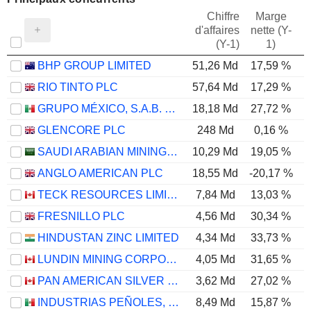
Chiffre
Marge
d'affaires
nette (Y-
E
(Y-1)
1)
BHP GROUP LIMITED
51,26 Md
17,59 %
RIO TINTO PLC
57,64 Md
17,29 %
GRUPO MÉXICO, S.A.B. DE C.V.
18,18 Md
27,72 %
GLENCORE PLC
248 Md
0,16 %
SAUDI ARABIAN MINING COMPANY (MAADEN)
10,29 Md
19,05 %
ANGLO AMERICAN PLC
18,55 Md
-20,17 %
TECK RESOURCES LIMITED
7,84 Md
13,03 %
FRESNILLO PLC
4,56 Md
30,34 %
HINDUSTAN ZINC LIMITED
4,34 Md
33,73 %
LUNDIN MINING CORPORATION
4,05 Md
31,65 %
PAN AMERICAN SILVER CORP.
3,62 Md
27,02 %
INDUSTRIAS PEÑOLES, S.A.B. DE C.V.
8,49 Md
15,87 %