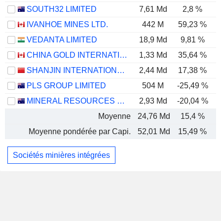
SOUTH32 LIMITED
7,61 Md
2,8 %
IVANHOE MINES LTD.
442 M
59,23 %
-
VEDANTA LIMITED
18,9 Md
9,81 %
CHINA GOLD INTERNATIONAL RESOURCES CORP. LTD.
1,33 Md
35,64 %
SHANJIN INTERNATIONAL GOLD CO., LTD.
2,44 Md
17,38 %
PLS GROUP LIMITED
504 M
-25,49 %
MINERAL RESOURCES LIMITED
2,93 Md
-20,04 %
Moyenne
24,76 Md
15,4 %
Moyenne pondérée par Capi.
52,01 Md
15,49 %
Sociétés minières intégrées