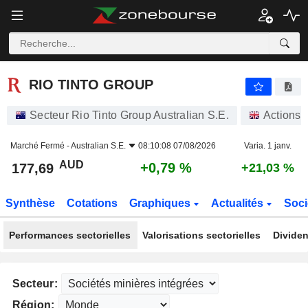
RIO TINTO GROUP
177,69
$
+0,79 %
RIO TINTO GROUP
Secteur Rio Tinto Group Australian S.E.
Actions
Marché Fermé -
Australian S.E.
08:10:08 07/08/2026
Varia. 1 janv.
AUD
+0,79 %
177,69
+21,03 %
Synthèse
Cotations
Graphiques
Actualités
Soci
Performances sectorielles
Valorisations sectorielles
Dividen
Secteur:
Région: