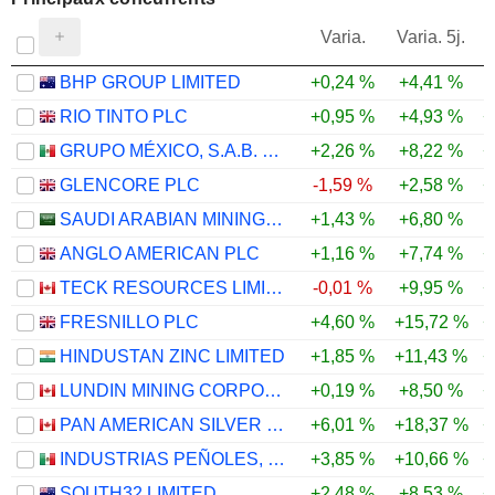
V
Varia.
Varia. 5j.
BHP GROUP LIMITED
+0,24 %
+4,41 %
RIO TINTO PLC
+0,95 %
+4,93 %
+
GRUPO MÉXICO, S.A.B. DE C.V.
+2,26 %
+8,22 %
+
GLENCORE PLC
-1,59 %
+2,58 %
+
SAUDI ARABIAN MINING COMPANY (MAADEN)
+1,43 %
+6,80 %
ANGLO AMERICAN PLC
+1,16 %
+7,74 %
+
TECK RESOURCES LIMITED
-0,01 %
+9,95 %
+
FRESNILLO PLC
+4,60 %
+15,72 %
+
HINDUSTAN ZINC LIMITED
+1,85 %
+11,43 %
+
LUNDIN MINING CORPORATION
+0,19 %
+8,50 %
+
PAN AMERICAN SILVER CORP.
+6,01 %
+18,37 %
+
INDUSTRIAS PEÑOLES, S.A.B. DE C.V.
+3,85 %
+10,66 %
+
SOUTH32 LIMITED
+2,48 %
+8,53 %
+