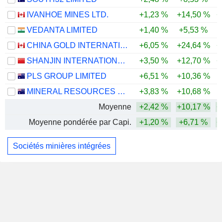
IVANHOE MINES LTD.
+1,23 %
+14,50 %
+
VEDANTA LIMITED
+1,40 %
+5,53 %
CHINA GOLD INTERNATIONAL RESOURCES CORP. LTD.
+6,05 %
+24,64 %
+
SHANJIN INTERNATIONAL GOLD CO., LTD.
+3,50 %
+12,70 %
+
PLS GROUP LIMITED
+6,51 %
+10,36 %
MINERAL RESOURCES LIMITED
+3,83 %
+10,68 %
Moyenne
+2,42 %
+10,17 %
+
Moyenne pondérée par Capi.
+1,20 %
+6,71 %
+
Sociétés minières intégrées