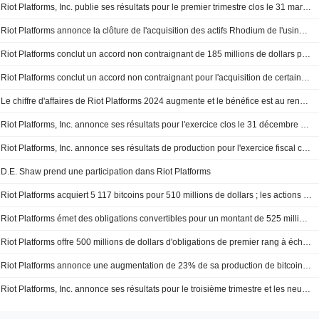
Riot Platforms, Inc. publie ses résultats pour le premier trimestre clos le 31 mars 2025
Riot Platforms annonce la clôture de l'acquisition des actifs Rhodium de l'usine de Rockdale à la suite de l'accord de règlement annoncé précédemment
Riot Platforms conclut un accord non contraignant de 185 millions de dollars pour l'acquisition des actifs de Rhodium Encore et le règlement des litiges.
Riot Platforms conclut un accord non contraignant pour l'acquisition de certains actifs de Rhodium
Le chiffre d'affaires de Riot Platforms 2024 augmente et le bénéfice est au rendez-vous
Riot Platforms, Inc. annonce ses résultats pour l'exercice clos le 31 décembre 2024
Riot Platforms, Inc. annonce ses résultats de production pour l'exercice fiscal clos le 31 décembre 2024
D.E. Shaw prend une participation dans Riot Platforms
Riot Platforms acquiert 5 117 bitcoins pour 510 millions de dollars ; les actions augmentent
Riot Platforms émet des obligations convertibles pour un montant de 525 millions de dollars
Riot Platforms offre 500 millions de dollars d'obligations de premier rang à échéance 2030
Riot Platforms annonce une augmentation de 23% de sa production de bitcoins en octobre par rapport à septembre
Riot Platforms, Inc. annonce ses résultats pour le troisième trimestre et les neuf mois clos le 30 septembre 2024