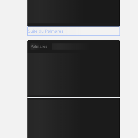
Suite du Palmarès
Palmarès