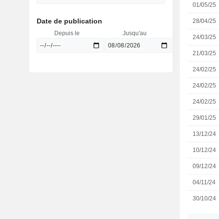
01/05/25
Date de publication
28/04/25
Depuis le
Jusqu'au
24/03/25
21/03/25
24/02/25
24/02/25
24/02/25
29/01/25
13/12/24
10/12/24
09/12/24
04/11/24
30/10/24