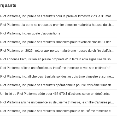
arquants
Riot Platforms, Inc. publie ses résultats pour le premier trimestre clos le 31 mars 2026
Riot Platforms : la perte se creuse au premier trimestre malgré la hausse du chiffre d'affaires
Riot Platforms, Inc. en quête d'acquisitions
Riot Platforms, Inc. publie ses résultats financiers pour l'exercice clos le 31 décembre 2025
Riot Platforms en 2025 : retour aux pertes malgré une hausse du chiffre d'affaires
Riot annonce l'acquisition en pleine propriété d'un terrain et la signature de son premier contrat de location de centre de données avec AMD sur le site de Rockdale
Riot Platforms affiche un bénéfice au troisième trimestre et voit son chiffre d'affaires progresser
Riot Platforms, Inc. affiche des résultats solides au troisième trimestre et sur neuf mois, clôturés au 30 septembre 2025
Riot Platforms, Inc. publie ses résultats opérationnels pour le troisième trimestre clos le 30 septembre 2025
Un initié de Riot Platforms cède pour 465 970 $ d'actions, selon un dépôt récent auprès de la SEC
Riot Platforms affiche un bénéfice au deuxième trimestre, le chiffre d'affaires progresse
Riot Platforms, Inc. publie ses résultats financiers pour le deuxième trimestre et le premier semestre clos le 30 juin 2025