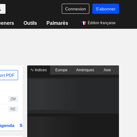
Connexion
S'abonner
eeners
Outils
Palmarès
Édition française
Indices
Europe
Amériques
Asie
ort PDF
ZM
RE
Agenda
Secteur
Dérivés
Fonds et ETFs