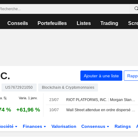
Conseils
Portefeuilles
Listes
Trading
Scr
C.
Ajouter à une liste
Rapp
US7672921050
Blockchain & Cryptomonnaies
a. 5j.
Varia. 1 janv.
23/07
RIOT PLATFORMS, INC. : Morgan Stanley à l'achat
74 %
+61,96 %
10/07
Wall Street attendue en ordre dispersé avant l'introduction en bourse de SK Hynix ; le Moyen-Orient sous surveillance
Société
Finances
Valorisation
Consensus
Ratings