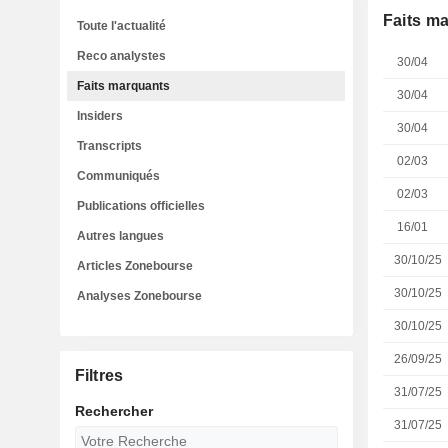
Faits m
Toute l'actualité
Reco analystes
30/04
Faits marquants
30/04
Insiders
30/04
Transcripts
02/03
Communiqués
02/03
Publications officielles
16/01
Autres langues
30/10/25
Articles Zonebourse
30/10/25
Analyses Zonebourse
30/10/25
26/09/25
Filtres
31/07/25
Rechercher
31/07/25