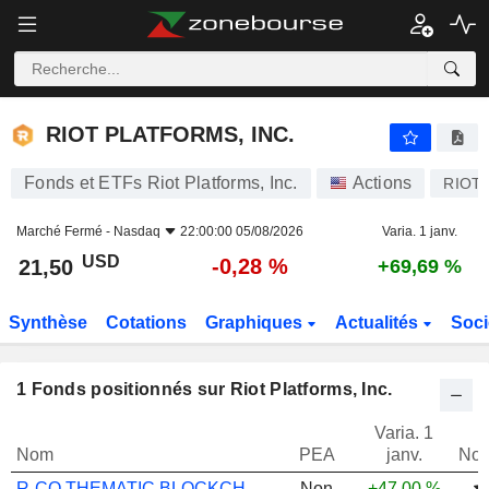
RIOT PLATFORMS, INC.
21,50
$
-0,28 %
RIOT PLATFORMS, INC.
Fonds et ETFs Riot Platforms, Inc.
Actions
RIOT
Marché Fermé -
Nasdaq
22:00:00 05/08/2026
Varia. 1 janv.
USD
-0,28 %
21,50
+69,69 %
Synthèse
Cotations
Graphiques
Actualités
Soci
1
Fonds positionnés sur Riot Platforms, Inc.
Varia. 1
Nom
PEA
janv.
Not
R-CO THEMATIC BLOCKCHAIN GLOBAL EQ P EUR
Non
+47,00 %