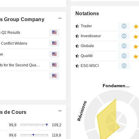
Notations
les Group Company
Trader
t-Q2 Results
Investisseur
 Conflict Widens
Globale
ue
Qualité
Riyadh Cables Group Company Reports Earnings Results for the Second Quarter Ended June 30, 2026
ESG MSCI
s de Cours
99,9
109,2
99,6
118,8