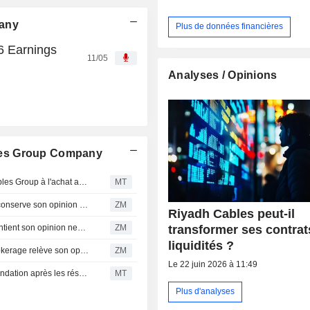
pany
Plus de données financières
 Earnings
11/05
Analyses / Opinions
les Group Company
Riyad Capital relève sa recommandation sur Riyadh Cables Group à l'achat après les résultats du deuxième trimestre
MT
RIYADH CABLES GROUP COMPANY : Arqaam Capital conserve son opinion neutre
ZM
Riyadh Cables peut-il
RIYADH CABLES GROUP COMPANY : SNB Capital maintient son opinion neutre
ZM
transformer ses contrat
liquidités ?
RIYADH CABLES GROUP COMPANY : EFG-Hermes Brokerage relève son opinion à neutre
ZM
Le 22 juin 2026 à 11:49
Riyadh Cables Group : Riyad Capital ajuste sa recommandation après les résultats du T1 et la performance boursière
MT
Plus d'analyses