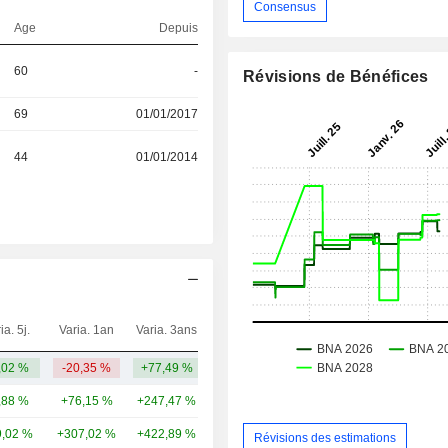
Consensus
Age
Depuis
60
-
Révisions de Bénéfices
69
01/01/2017
44
01/01/2014
ia. 5j.
Varia. 1an
Varia. 3ans
Capi.($)
,02 %
-20,35 %
+77,49 %
4,29 Md
,88 %
+76,15 %
+247,47 %
41,2 Md
,02 %
+307,02 %
+422,89 %
7,92 Md
Révisions des estimations