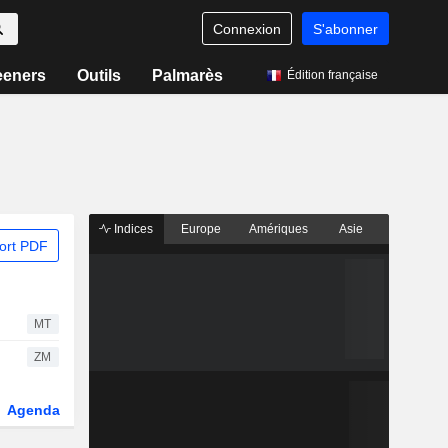
Connexion
S'abonner
eeners
Outils
Palmarès
Édition française
Indices
Europe
Amériques
Asie
ort PDF
MT
ZM
Agenda
Secteur
Dérivés