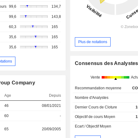
ours
99,6
134,7
99,6
143,8
60,3
165
35,6
165
Plus de notations
35,6
165
otations
Consensus des Analyste
Vente
Ach
 Group Company
Recommandation moyenne
CO
Age
Depuis
Nombre d'Analystes
46
08/01/2021
Dernier Cours de Cloture
1
60
-
Objectif de cours Moyen
1
Ecart / Objectif Moyen
65
20/09/2005