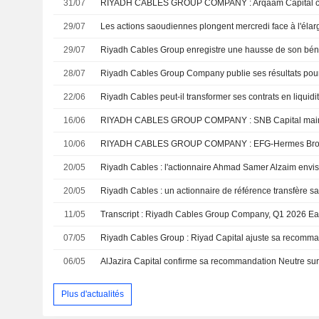
31/07
29/07
29/07
28/07
22/06
Riyadh Cables peut-il transformer ses contrats en liquidi
16/06
10/06
20/05
20/05
11/05
07/05
06/05
Plus d'actualités