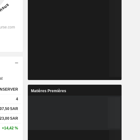
s
at
NSERVER
Matières Premières
4
07,50
SAR
23,00
SAR
+14,42 %