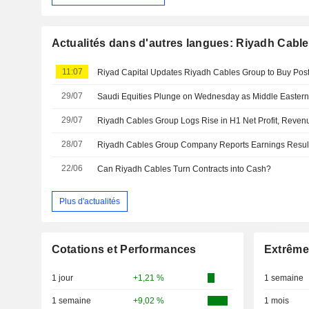
Actualités dans d'autres langues: Riyadh Cab
11:07
Riyad Capital Updates Riyadh Cables Group to Buy Pos
29/07
Saudi Equities Plunge on Wednesday as Middle Eastern
29/07
Riyadh Cables Group Logs Rise in H1 Net Profit, Reven
28/07
22/06
Can Riyadh Cables Turn Contracts into Cash?
Plus d'actualités
Cotations et Performances
Extrême
1 jour
+1,21 %
1 semaine
1 semaine
+9,02 %
1 mois