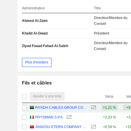
Administrateur
Titre
Directeur/Membre du
Ahmed Al-Zaim
Conseil
Khalid Al-Gwaiz
Président
Directeur/Membre du
Ziyad Fouad Fahad Al-Saleh
Conseil
Plus d'insiders
Fils et câbles
Ajouter à une liste
Varia.
Var
RIYADH CABLES GROUP COMPANY
+1,21 %
+9
PRYSMIAN S.P.A.
+2,33 %
+3
JIANGSU ETERN COMPANY LIMITED
+6,59 %
+19