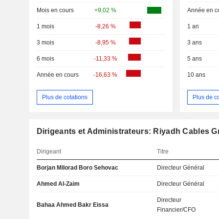
Mois en cours
+9,02 %
Année en c
1 mois
-8,26 %
1 an
3 mois
-8,95 %
3 ans
6 mois
-11,33 %
5 ans
Année en cours
-16,63 %
10 ans
Plus de cotations
Plus de c
Dirigeants et Administrateurs: Riyadh Cables
Dirigeant
Titre
Borjan Milorad Boro Sehovac
Directeur Général
Ahmed Al-Zaim
Directeur Général
Directeur
Bahaa Ahmed Bakr Eissa
Financier/CFO