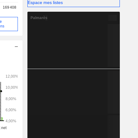
Espace mes listes
169 408
Palmarès
de
ons