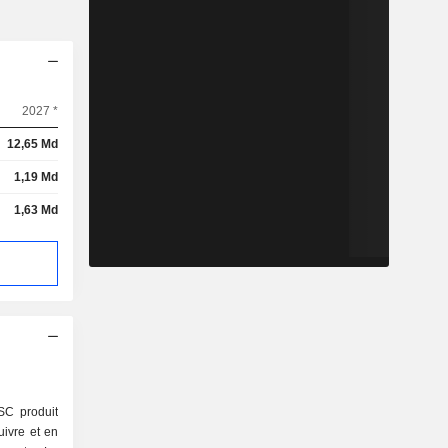
2027 *
12,65 Md
1,19 Md
1,63 Md
C produit
uivre et en