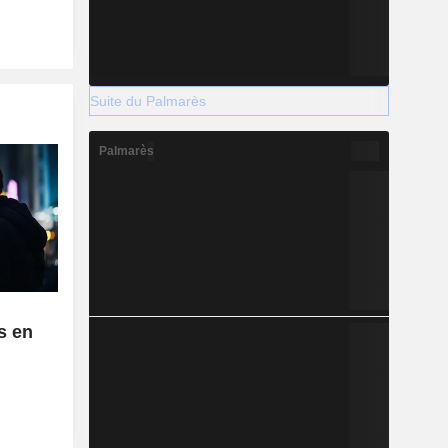
Suite du Palmarès
Palmarès
s en