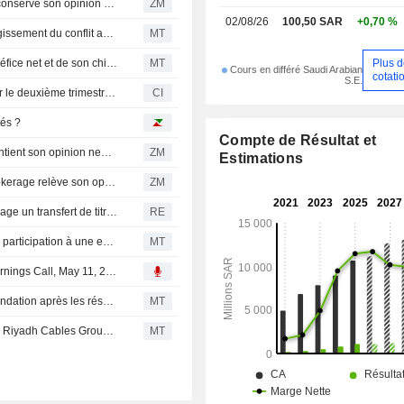
RIYADH CABLES GROUP COMPANY : Arqaam Capital conserve son opinion neutre
ZM
02/08/26
100,50 SAR
+0,70 %
Les actions saoudiennes plongent mercredi face à l'élargissement du conflit au Moyen-Orient
MT
Plus 
Riyadh Cables Group enregistre une hausse de son bénéfice net et de son chiffre d'affaires au premier semestre
MT
Cours en différé Saudi Arabian
cotati
S.E.
Riyadh Cables Group Company publie ses résultats pour le deuxième trimestre clos le 30 juin 2026
CI
tés ?
Compte de Résultat et
RIYADH CABLES GROUP COMPANY : SNB Capital maintient son opinion neutre
ZM
Estimations
RIYADH CABLES GROUP COMPANY : EFG-Hermes Brokerage relève son opinion à neutre
ZM
Riyadh Cables : l'actionnaire Ahmad Samer Alzaim envisage un transfert de titres vers une société de portefeuille
RE
Riyadh Cables : un actionnaire de référence transfère sa participation à une entité contrôlée
MT
Transcript : Riyadh Cables Group Company, Q1 2026 Earnings Call, May 11, 2026
Riyadh Cables Group : Riyad Capital ajuste sa recommandation après les résultats du T1 et la performance boursière
MT
AlJazira Capital confirme sa recommandation Neutre sur Riyadh Cables Group après les résultats du T1
MT