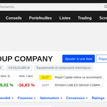
Conseils
Portefeuilles
Listes
Trading
Scr
OUP COMPANY
Ajouter à une liste
Rapp
2
SA15LGLI0N19
Equipements et composants électriques
Varia. 5j.
Varia. 1 janv.
11:07
Riyad Capital relève sa recommandation sur Riyadh Cables Group à l'achat après les résultats du deuxième trimestre
9,02 %
-16,63 %
31/07
RIYADH CABLES GROUP COMPANY : Arqaam Capital conserve son opinion neutre
Société
Finances
Valorisation
Consensus
Ratings