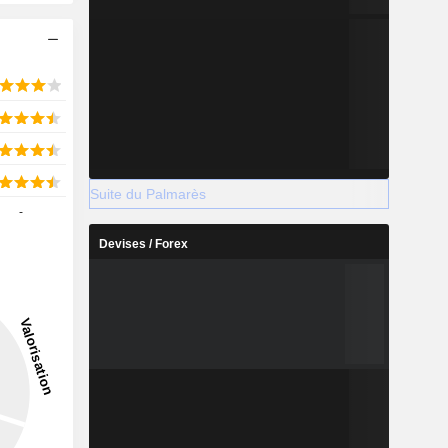
Suite du Palmarès
-
Devises / Forex