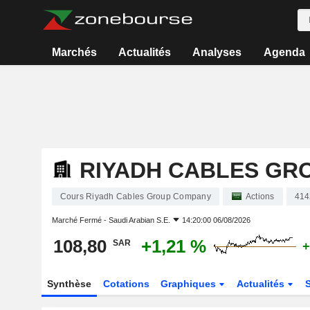
Marchés
Actualités
Analyses
Agenda
RIYADH CABLES GR
Cours Riyadh Cables Group Company
Actions
414
Marché Fermé -
Saudi Arabian S.E.
14:20:00 06/08/2026
108,80
+1,21 %
SAR
+
Synthèse
Cotations
Graphiques
Actualités