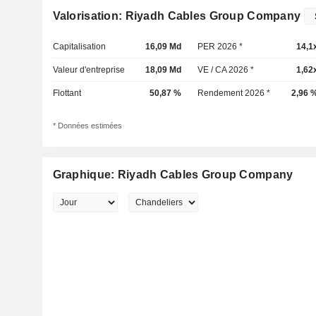
Valorisation: Riyadh Cables Group Company
Capitalisation
16,09 Md
PER 2026 *
14,1
Valeur d'entreprise
18,09 Md
VE / CA 2026 *
1,62
Flottant
50,87 %
Rendement 2026 *
2,96 
* Données estimées
Graphique: Riyadh Cables Group Company