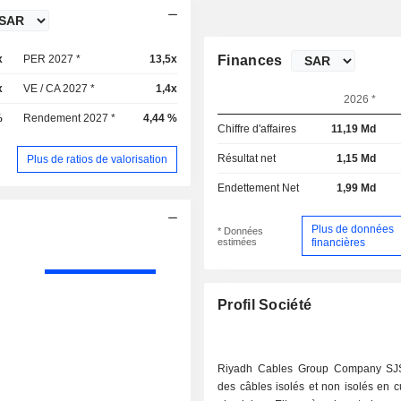
x
PER 2027 *
13,5x
Finances
x
VE / CA 2027 *
1,4x
2026 *
%
Rendement 2027 *
4,44 %
Chiffre d'affaires
11,19 Md
Résultat net
1,15 Md
Plus de ratios de valorisation
Endettement Net
1,99 Md
Plus de données
* Données
estimées
financières
Profil Société
Riyadh Cables Group Company SJS
des câbles isolés et non isolés en c