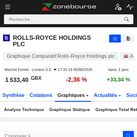
ROLLS-ROYCE HOLDINGS PLC
1 533,40
p
-2,36 %
ROLLS-ROYCE HOLDINGS
PLC
Graphique Comparatif Rolls-Royce Holdings plc
Ac
Marché Fermé -
London S.E.
17:35:16 06/08/2026
Varia. 1 janv.
GBX
-2,36 %
1 533,40
+33,34 %
Synthèse
Cotations
Graphiques
Actualités
Soci
Analyse Technique
Graphique Statique
Graphique Total Re