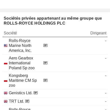
Sociétés privées appartenant au même groupe que
ROLLS-ROYCE HOLDINGS PLC
Société
Dirigeant
Rolls-Royce
-
Marine North
America, Inc.
Aero Gearbox
-
International
Poland Sp zoo
Kongsberg
-
Maritime CM Sp
zoo
Genistics Ltd.
-
TRT Ltd.
-
Rolls-Royce
-