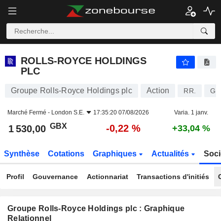
ROLLS-ROYCE HOLDINGS PLC
1 530,00
p
-0,22 %
ROLLS-ROYCE HOLDINGS
PLC
Groupe Rolls-Royce Holdings plc
Action
RR.
GB
Marché Fermé -
London S.E.
17:35:20 07/08/2026
Varia. 1 janv.
GBX
-0,22 %
1 530,00
+33,04 %
Synthèse
Cotations
Graphiques
Actualités
Soci
Profil
Gouvernance
Actionnariat
Transactions d'initiés
Groupe Rolls-Royce Holdings plc : Graphique
Relationnel