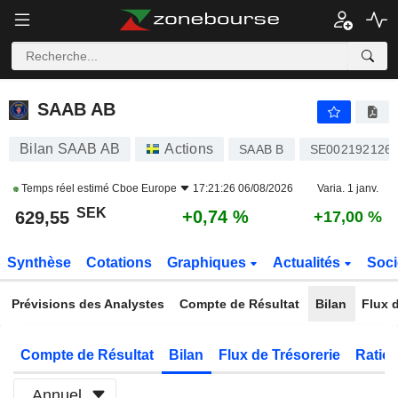
SAAB AB
629,55
kr
+0,74 %
SAAB AB
Bilan SAAB AB
Actions
SAAB B
SE002192126
Temps réel estimé
Cboe Europe
17:21:26 06/08/2026
Varia. 1 janv.
SEK
+0,74 %
629,55
+17,00 %
Synthèse
Cotations
Graphiques
Actualités
Soci
Prévisions des Analystes
Compte de Résultat
Bilan
Flux d
Compte de Résultat
Bilan
Flux de Trésorerie
Ratios
Annuel