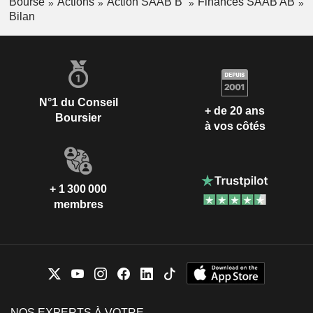
Bourse
Actions
Action SAAB B
Finances SAAB AB
Bilan
N°1 du Conseil
+ de 20 ans
Boursier
à vos côtés
+ 1 300 000
membres
NOS EXPERTS À VOTRE