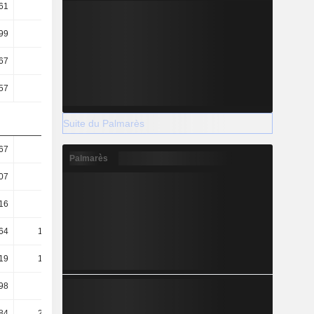
61
0,67
0,7
0,71
99
4,39
4,51
4,18
67
2,87
2,79
2,72
57
2,6
2,59
2,62
Suite du Palmarès
67
1,57
1,32
1,3
Palmarès
07
0,99
0,8
0,78
16
0,18
0,14
0,19
64
127,12
131,07
134,26
19
140,13
141,07
139,17
98
46,6
47,51
51,09
84
220,65
224,63
222,34