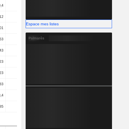
9,4
9,21
8,72
7,65
12
10,77
10,54
11,47
Espace mes listes
01
9
8,84
9,78
Palmarès
63
8,68
8,48
9,53
43
6,67
6,6
8,03
23
6,55
6,54
7,98
23
6,55
6,54
7,98
83
4,64
4,97
6,02
3,4
2,22
6,56
0,89
85
2,86
7,11
1,34