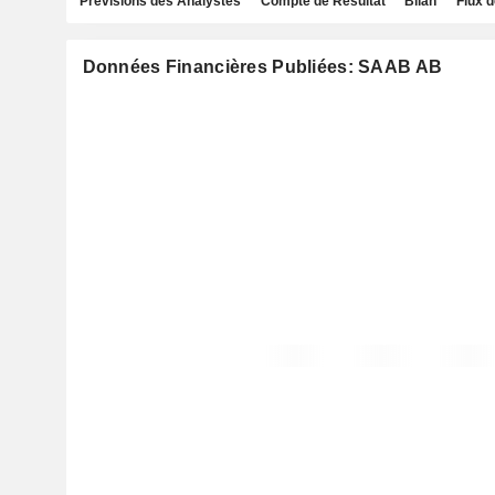
Prévisions des Analystes
Compte de Résultat
Bilan
Flux d
Données Financières Publiées: SAAB AB