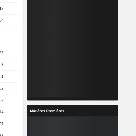
17
2,76
3,05
3,9
,04
-1
-0,45
-0,21
28
22,86
23,53
24,15
8,3
26,72
21,34
25,65
,1
30,71
20,92
35,02
52
38,15
21,33
37,36
82
39,84
20,64
39,52
Matières Premières
74
50,81
22,28
50,97
97
54,03
23,37
51,38
78
48,76
32,39
50,3