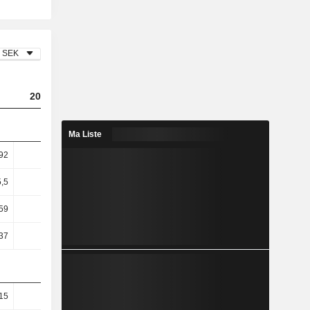
SEK
2023
2024
2025
Ma Liste
92
3,61
3,7
4,2
5,5
6,81
7,63
9,02
59
11,06
12,35
15,99
37
10,99
12,35
16,02
15
21,82
21,43
21,69