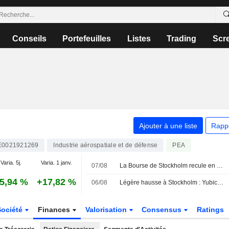
Conseils
Portefeuilles
Listes
Trading
Scr
Ajouter à une liste
Rapp
E0021921269
Industrie aérospatiale et de défense
PEA
Varia. 5j.
Varia. 1 janv.
07/08
La Bourse de Stockholm recule en début de séance vendredi
5,94 %
+17,82 %
06/08
Légère hausse à Stockholm : Yubico s'envole après ses résultats
Société
Finances
Valorisation
Consensus
Ratings