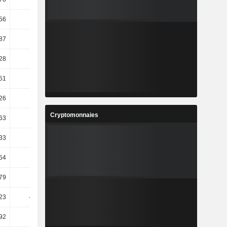
56
53,32
23,05
51,16
87
22,26
30,9
24,94
28
18,25
30,02
16,56
51
12,79
26,55
39,76
26
14,36
20,62
24,93
Cryptomonnaies
63
8,64
13,32
28,6
33
8,64
10,83
22,06
,54
38,85
4,18
79,81
79
54,37
60,03
52,34
,23
-19,74
265,17
-83,08
,92
-8,95
207,44
-76,52