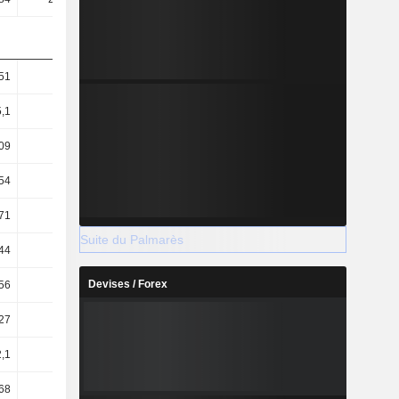
51
31,09
29
33,69
,1
23,72
22,48
25,2
09
27,79
26,43
29,02
54
21,2
20,49
21,7
71
60,9
64,12
64,98
Suite du Palmarès
44
8,52
9,67
13,24
Devises / Forex
56
11,7
13,27
17,34
27
6,93
6,09
6,62
2,1
1,64
1,4
1,49
,68
-0,59
-0,21
-0,08