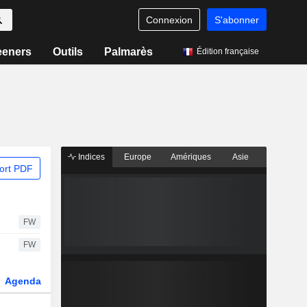
Connexion
S'abonner
eeners
Outils
Palmarès
Édition française
Indices
Europe
Amériques
Asie
ort PDF
FW
FW
Agenda
Secteur
Dérivés
Fonds et ETFs