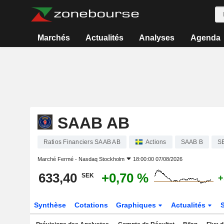
Marchés
Actualités
Analyses
Agenda
SAAB AB
Ratios Financiers SAAB AB
Actions
SAAB B
S
Marché Fermé -
Nasdaq Stockholm
18:00:00 07/08/2026
633,40
+0,70 %
SEK
+
Synthèse
Cotations
Graphiques
Actualités