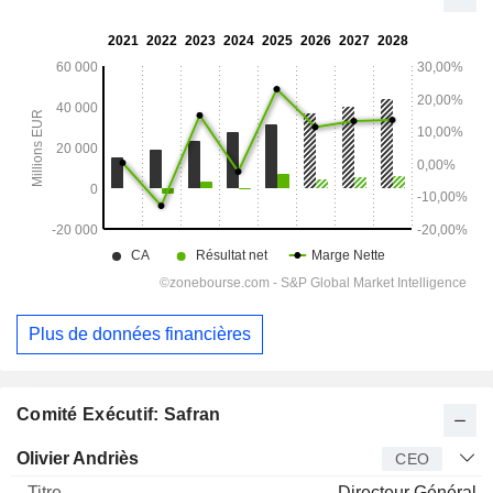
Plus de données financières
Comité Exécutif: Safran
Dirigeant
Titre
Age
Depuis
Olivier Andriès
CEO
Directeur Général