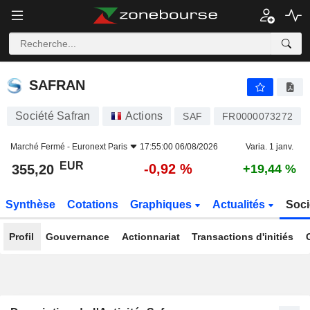
SAFRAN
355,20
€
-0,92 %
SAFRAN
Société Safran
Actions
SAF
FR0000073272
Marché Fermé -
Euronext Paris
17:55:00 06/08/2026
Varia. 1 janv.
EUR
-0,92 %
355,20
+19,44 %
Synthèse
Cotations
Graphiques
Actualités
Soci
Profil
Gouvernance
Actionnariat
Transactions d'initiés