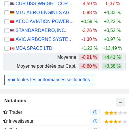
CURTISS-WRIGHT CORPORATION
-4,59 %
-0,37 %
+
MTU AERO ENGINES AG
-0,88 %
+4,33 %
AECC AVIATION POWER CO.,LTD
+0,59 %
+2,22 %
-
STANDARDAERO, INC.
-3,26 %
+3,52 %
AVIC AIRBORNE SYSTEMS CO., LTD.
-1,30 %
+0,97 %
-
MDA SPACE LTD.
+1,22 %
+13,49 %
Moyenne
-0,91 %
+4,41 %
+
Moyenne pondérée par Capi.
-0,60 %
+3,38 %
+
Voir toutes les performances sectorielles
Notations
Trader
Investisseur