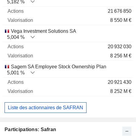
5,182 %
21 676 850
8 550 M €
Vega Investment Solutions SA
5,004 %
20 932 030
8 256 M €
Sagem SA Employee Stock Ownership Plan
5,001 %
20 921 430
8 252 M €
Liste des actionnaires de SAFRAN
Participations: Safran