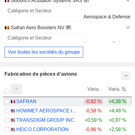
Goodrich Actuation Systems SAS
Aerospace & Defense
Safran Aero Boosters NV
Aerospace & Defense
Voir toutes les sociétés du groupe
Fabrication de pièces d'avions
Varia.
Varia. 5j.
SAFRAN
-0,92 %
+4,38 %
+
HOWMET AEROSPACE INC.
-0,58 %
+4,49 %
+
TRANSDIGM GROUP INC.
+0,59 %
+0,97 %
HEICO CORPORATION
-0,96 %
+2,58 %
+