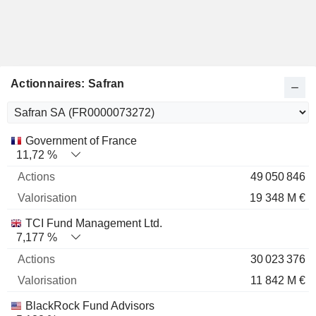
Actionnaires: Safran
Nom
Actions
%
Valorisation
Government of France
11,72 %
49 050 846
19 348 M €
TCI Fund Management Ltd.
7,177 %
30 023 376
11 842 M €
BlackRock Fund Advisors