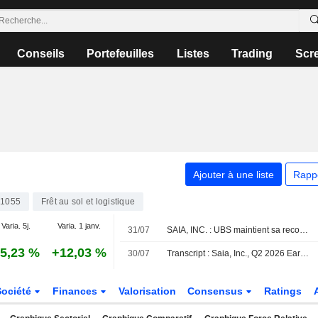
Conseils
Portefeuilles
Listes
Trading
Scr
Ajouter à une liste
Rapp
1055
Frêt au sol et logistique
Varia. 5j.
Varia. 1 janv.
31/07
SAIA, INC. : UBS maintient sa recommandation à l'achat
5,23 %
+12,03 %
30/07
Transcript : Saia, Inc., Q2 2026 Earnings Call, Jul 30, 2026
Société
Finances
Valorisation
Consensus
Ratings