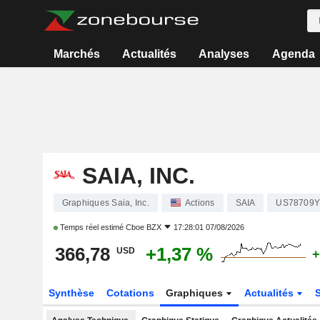
Marchés
Actualités
Analyses
Agenda
SAIA, INC.
Graphiques Saia, Inc.
Actions
SAIA
US78709Y
Temps réel estimé
Cboe BZX
17:28:01 07/08/2026
366,78
+1,37 %
USD
+
Synthèse
Cotations
Graphiques
Actualités