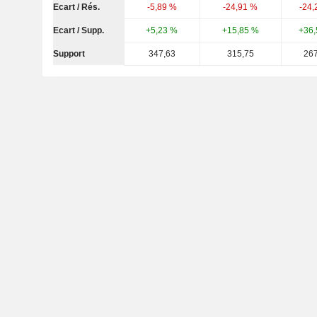
Ecart / Rés.
-5,89 %
-24,91 %
-24,
Ecart / Supp.
+5,23 %
+15,85 %
+36,
Support
347,63
315,75
267