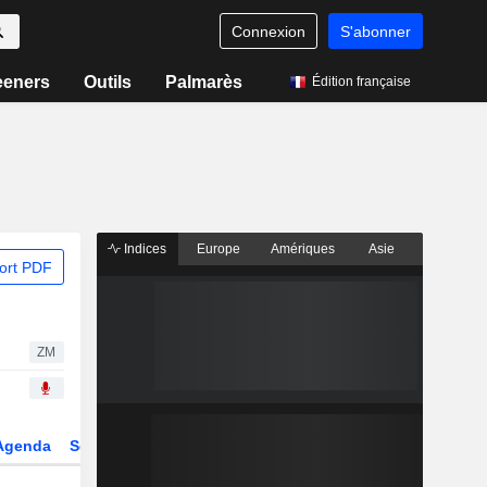
Connexion
S'abonner
eeners
Outils
Palmarès
Édition française
Indices
Europe
Amériques
Asie
ort PDF
ZM
Agenda
Secteur
Dérivés
Fonds et ETFs