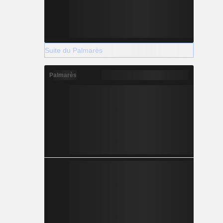
Suite du Palmarès
Palmarès