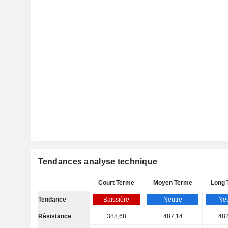
Tendances analyse technique
Court Terme
Moyen Terme
Long 
Tendance
Baissière
Neutre
Neu
Résistance
388,68
487,14
482