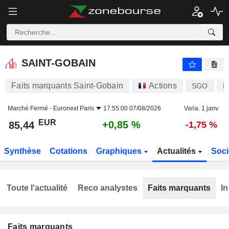
SAINT-GOBAIN
85,44
€
+0,85 %
SAINT-GOBAIN
Faits marquants Saint-Gobain
Actions
SGO
F
Marché Fermé -
Euronext Paris
17:55:00 07/08/2026
Varia. 1 janv.
EUR
+0,85 %
85,44
-1,75 %
Synthèse
Cotations
Graphiques
Actualités
Soci
Toute l'actualité
Reco analystes
Faits marquants
In
Faits marquants