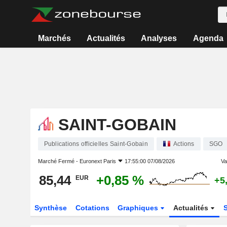
Marchés
Actualités
Analyses
Agenda
SAINT-GOBAIN
Publications officielles Saint-Gobain
Actions
SGO
Marché Fermé -
Euronext Paris
17:55:00 07/08/2026
Var
85,44
+0,85 %
EUR
+5
Synthèse
Cotations
Graphiques
Actualités