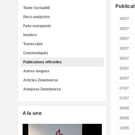
Publicat
Toute l'actualité
Reco analystes
30/07
Faits marquants
30/07
Insiders
30/07
Transcripts
30/07
Communiqués
30/07
Publications officielles
20/07
Autres langues
20/07
Articles Zonebourse
07/07
Analyses Zonebourse
07/07
30/06
A la une
30/06
15/06