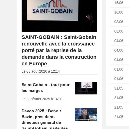
15/06
10/06
08/06
08/06
SAINT-GOBAIN : Saint-Gobain
04/06
renouvelle avec la croissance
porté par la reprise de la
04/06
demande dans la construction
04/06
en Europe
01/06
Le 03 août 2026 à 12:14
01/06
Saint Gobain : tout pour
31/05
les marges
31/05
Le 28 février 2025 à 14:01
21/05
Davos 2025 : Benoit
Bazin, président-
21/05
directeur général de
Saint-Gobain, parle des