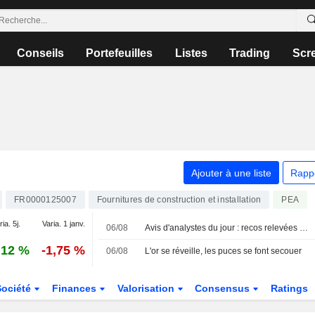
Conseils
Portefeuilles
Listes
Trading
Scr
Ajouter à une liste
Rapp
FR0000125007
Fournitures de construction et installation
PEA
ia. 5j.
Varia. 1 janv.
06/08
Avis d'analystes du jour : recos relevées sur L'Oréal et Clariant
,12 %
-1,75 %
06/08
L'or se réveille, les puces se font secouer
Société
Finances
Valorisation
Consensus
Ratings