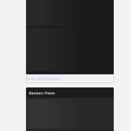
Suite du Palmarès
Devises / Forex