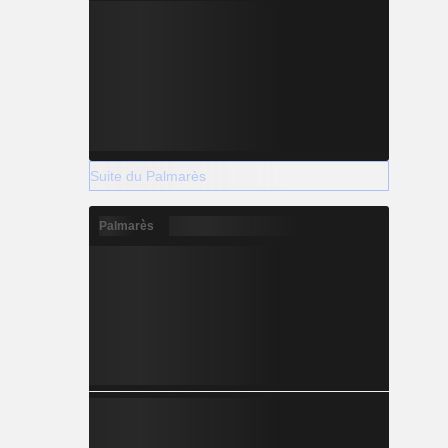
Suite du Palmarès
Palmarès