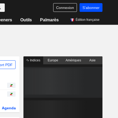
Connexion
S'abonner
eeners
Outils
Palmarès
Édition française
Indices
Europe
Amériques
Asie
ort PDF
Agenda
Secteur
Dérivés
Fonds et ETFs