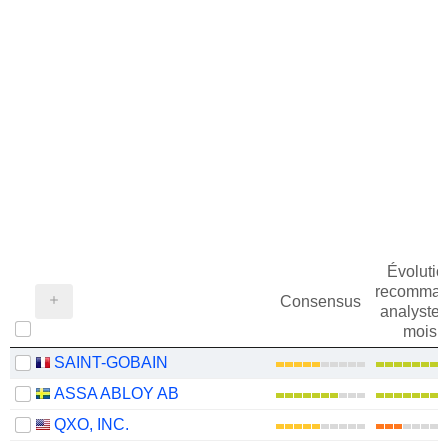
Évolutio
recomman
Consensus
analystes
mois
SAINT-GOBAIN
ASSA ABLOY AB
QXO, INC.