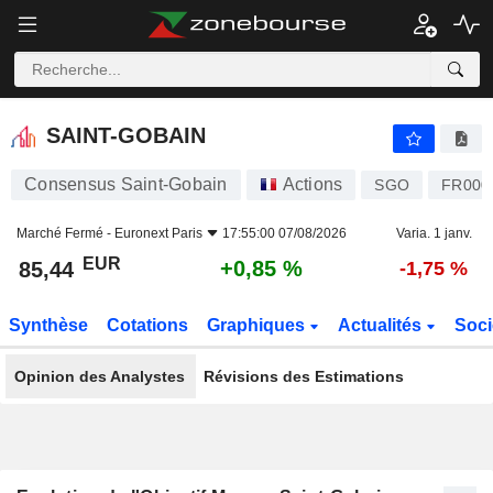
SAINT-GOBAIN
85,44
€
+0,85 %
SAINT-GOBAIN
Consensus Saint-Gobain
Actions
SGO
FR000
Marché Fermé -
Euronext Paris
17:55:00 07/08/2026
Varia. 1 janv.
EUR
+0,85 %
85,44
-1,75 %
Synthèse
Cotations
Graphiques
Actualités
Soci
Opinion des Analystes
Révisions des Estimations