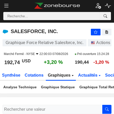
SALESFORCE, INC.
192,74
$
+3,20 %
SALESFORCE, INC.
Graphique Force Relative Salesforce, Inc.
Actions
Marché Fermé -
NYSE
22:00:03 07/08/2026
Pré-ouverture
15:24:28
USD
+3,20 %
192,74
190,44
-1,20 %
Synthèse
Cotations
Graphiques
Actualités
Soci
Analyse Technique
Graphique Statique
Graphique Total Re