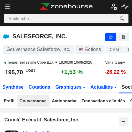
SALESFORCE, INC.
195,70
$
+1,53 %
SALESFORCE, INC.
Gouvernance Salesforce, Inc.
Actions
CRM
U
Temps réel estimé
Cboe BZX
18:00:08 10/08/2026
Varia. 1 janv.
USD
+1,53 %
195,70
-26,22 %
Synthèse
Cotations
Graphiques
Actualités
Soci
Profil
Gouvernance
Actionnariat
Transactions d'initiés
Comité Exécutif: Salesforce, Inc.
Fonctions