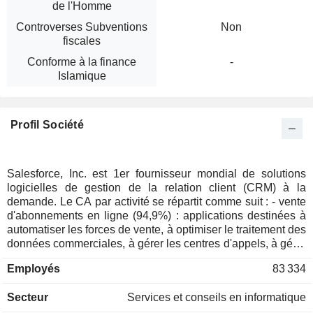
de l'Homme
Controverses Subventions
Non
fiscales
Conforme à la finance
-
Islamique
Profil Société
Salesforce, Inc. est 1er fournisseur mondial de solutions
logicielles de gestion de la relation client (CRM) à la
demande. Le CA par activité se répartit comme suit : - vente
d'abonnements en ligne (94,9%) : applications destinées à
automatiser les forces de vente, à optimiser le traitement des
données commerciales, à gérer les centres d'appels, à gérer
les relations avec les partenaires, etc. ; - prestations de
Employés
83 334
services professionnels (5,1%) : prestations de conseil,
d'implémentation et de formation. La répartition
Secteur
Services et conseils en informatique
géographique du CA est la suivante : Amériques (65,5%),