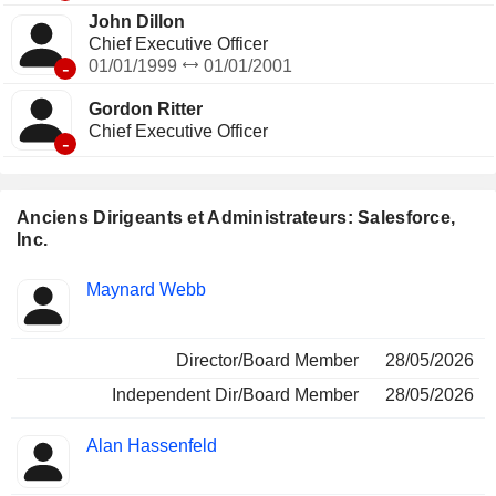
John Dillon
Chief Executive Officer
-
01/01/1999
01/01/2001
Gordon Ritter
Chief Executive Officer
-
Anciens Dirigeants et Administrateurs: Salesforce,
Inc.
Fonctions
Maynard Webb
Insider
occupées
Director/Board Member
28/05/2026
Independent Dir/Board Member
28/05/2026
Alan Hassenfeld