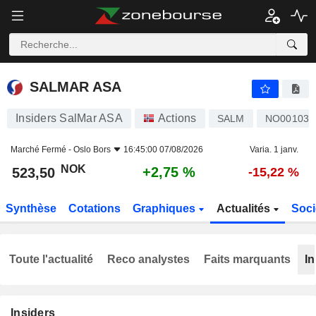
SALMAR ASA
523,50
kr
+2,75 %
SALMAR ASA
Insiders SalMar ASA
Actions
SALM
NO001031
Marché Fermé -
Oslo Bors
16:45:00 07/08/2026
Varia. 1 janv.
NOK
+2,75 %
523,50
-15,22 %
Synthèse
Cotations
Graphiques
Actualités
Soci
Toute l'actualité
Reco analystes
Faits marquants
In
Insiders