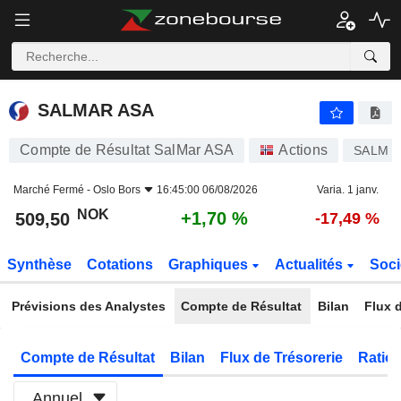
SALMAR ASA
509,50
kr
+1,70 %
SALMAR ASA
Compte de Résultat SalMar ASA
Actions
SALM
Marché Fermé -
Oslo Bors
16:45:00 06/08/2026
Varia. 1 janv.
NOK
+1,70 %
509,50
-17,49 %
Synthèse
Cotations
Graphiques
Actualités
Soci
Prévisions des Analystes
Compte de Résultat
Bilan
Flux d
Compte de Résultat
Bilan
Flux de Trésorerie
Ratios
Annuel