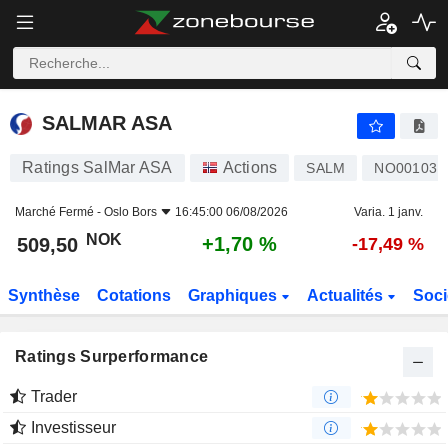
SALMAR ASA
509,50
kr
+1,70 %
SALMAR ASA
Ratings SalMar ASA
Actions
SALM
NO001031
Marché Fermé -
Oslo Bors
16:45:00 06/08/2026
Varia. 1 janv.
NOK
+1,70 %
509,50
-17,49 %
Synthèse
Cotations
Graphiques
Actualités
Soci
Ratings Surperformance
Trader
Investisseur