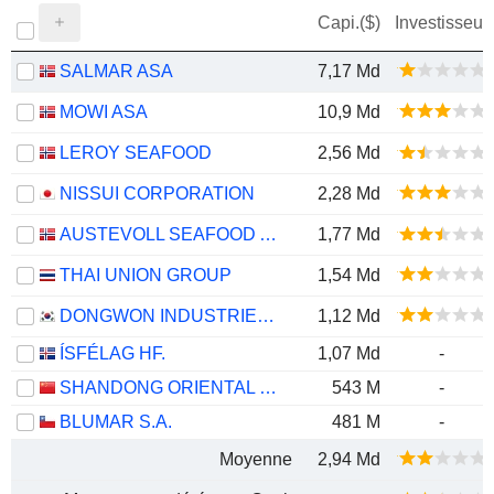
Capi.($)
Investisseur
SALMAR ASA
7,17 Md
MOWI ASA
10,9 Md
LEROY SEAFOOD
2,56 Md
NISSUI CORPORATION
2,28 Md
AUSTEVOLL SEAFOOD ASA
1,77 Md
THAI UNION GROUP
1,54 Md
DONGWON INDUSTRIES CO., LTD.
1,12 Md
ÍSFÉLAG HF.
1,07 Md
-
SHANDONG ORIENTAL OCEAN SCI-TECH CO., LTD.
543 M
-
BLUMAR S.A.
481 M
-
Moyenne
2,94 Md