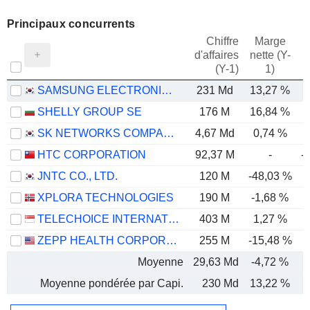
Principaux concurrents
Chiffre
Marge
d'affaires
nette (Y-
E
(Y-1)
1)
SAMSUNG ELECTRONICS CO., LTD.
231 Md
13,27 %
SHELLY GROUP SE
176 M
16,84 %
SK NETWORKS COMPANY LIMITED
4,67 Md
0,74 %
HTC CORPORATION
92,37 M
-
-
JNTC CO., LTD.
120 M
-48,03 %
-
XPLORA TECHNOLOGIES
190 M
-1,68 %
TELECHOICE INTERNATIONAL LIMITED
403 M
1,27 %
ZEPP HEALTH CORPORATION
255 M
-15,48 %
-
Moyenne
29,63 Md
-4,72 %
-
Moyenne pondérée par Capi.
230 Md
13,22 %