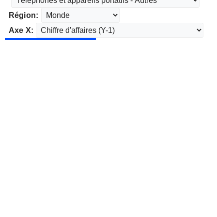
Région:
Axe X: