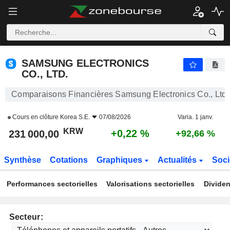
SAMSUNG ELECTRONICS CO., LTD.
231 000,00
₩
+0,22 %
SAMSUNG ELECTRONICS
CO., LTD.
Comparaisons Financières Samsung Electronics Co., Ltd.
Cours en clôture
Korea S.E.
07/08/2026
Varia. 1 janv.
KRW
+0,22 %
231 000,00
+92,66 %
Synthèse
Cotations
Graphiques
Actualités
Soci
Performances sectorielles
Valorisations sectorielles
Dividen
Secteur: