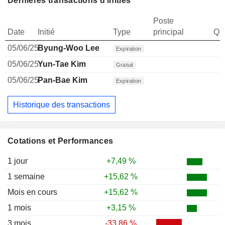
Dernières transactions d'initiés
Poste
Date
Initié
Type
principal
Qua
05/06/25
Byung-Woo Lee
Expiration
05/06/25
Yun-Tae Kim
Gratuit
05/06/25
Pan-Bae Kim
Expiration
Historique des transactions
Cotations et Performances
1 jour
+7,49 %
1 semaine
+15,62 %
Mois en cours
+15,62 %
1 mois
+3,15 %
3 mois
-33,86 %