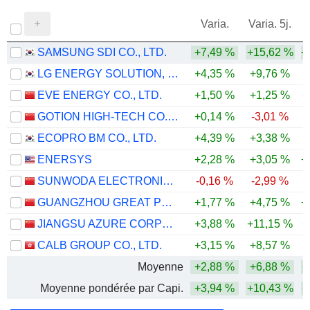
Varia.
Varia. 5j.
SAMSUNG SDI CO., LTD.
+7,49 %
+15,62 %
+
LG ENERGY SOLUTION, LTD.
+4,35 %
+9,76 %
EVE ENERGY CO., LTD.
+1,50 %
+1,25 %
+
GOTION HIGH-TECH CO.,LTD.
+0,14 %
-3,01 %
ECOPRO BM CO., LTD.
+4,39 %
+3,38 %
-
ENERSYS
+2,28 %
+3,05 %
+
SUNWODA ELECTRONIC CO.,LTD
-0,16 %
-2,99 %
-
GUANGZHOU GREAT POWER ENERGY AND TECHNOLOGY CO., LTD
+1,77 %
+4,75 %
+
JIANGSU AZURE CORPORATION
+3,88 %
+11,15 %
+
CALB GROUP CO., LTD.
+3,15 %
+8,57 %
Moyenne
+2,88 %
+6,88 %
+
Moyenne pondérée par Capi.
+3,94 %
+10,43 %
+