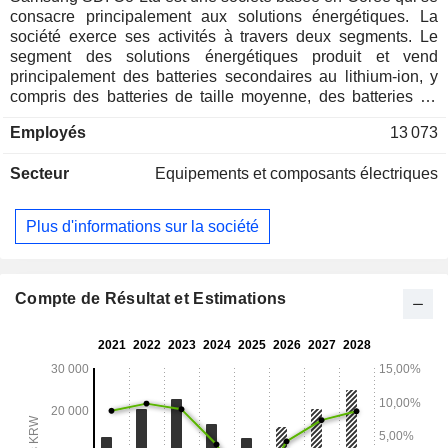
consacre principalement aux solutions énergétiques. La
société exerce ses activités à travers deux segments. Le
segment des solutions énergétiques produit et vend
principalement des batteries secondaires au lithium-ion, y
compris des batteries de taille moyenne, des batteries de
grande taille et des batteries de petite taille. Le segment des
Employés
13 073
matériaux électroniques produit et vend principalement des
matériaux pour semi-conducteurs et écrans.
Secteur
Equipements et composants électriques
Plus d'informations sur la société
Compte de Résultat et Estimations