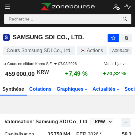
SAMSUNG SDI CO., LTD.
459 000,00
₩
+7,49 %
SAMSUNG SDI CO., LTD.
Cours Samsung SDI Co., Ltd.
Actions
A006400
Cours en clôture
Korea S.E.
07/08/2026
Varia. 1 janv.
KRW
+7,49 %
459 000,00
+70,32 %
Synthèse
Cotations
Graphiques
Actualités
Soci
Valorisation: Samsung SDI Co., Ltd.
Capitalisation
35 758 Md
PER 2026 *
59,3x