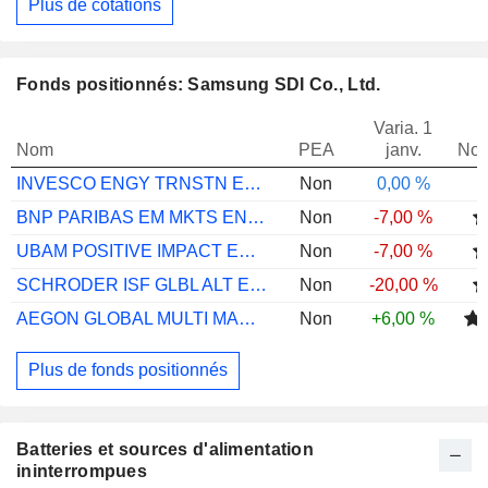
Plus de cotations
Fonds positionnés: Samsung SDI Co., Ltd.
Varia. 1
Nom
PEA
janv.
Not
INVESCO ENGY TRNSTN ENBLMNT A ACC
Non
0,00 %
BNP PARIBAS EM MKTS ENVIRTL SOLU I CAP
Non
-7,00 %
UBAM POSITIVE IMPACT EM EQ IC USD ACC
Non
-7,00 %
SCHRODER ISF GLBL ALT ENGY C ACC USD
Non
-20,00 %
AEGON GLOBAL MULTI MANAGER EMS A
Non
+6,00 %
Plus de fonds positionnés
Batteries et sources d'alimentation
ininterrompues