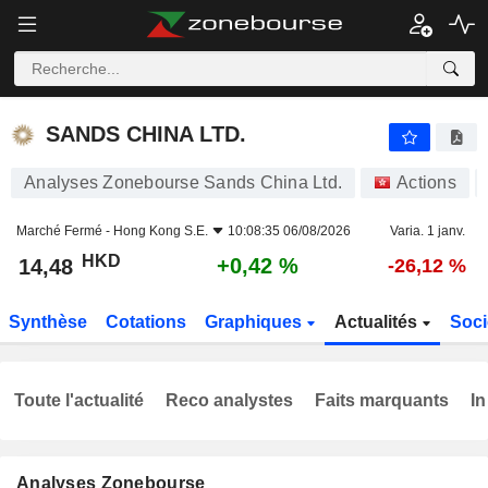
SANDS CHINA LTD.
14,48
$
+0,42 %
SANDS CHINA LTD.
Analyses Zonebourse Sands China Ltd.
Actions
Marché Fermé -
Hong Kong S.E.
10:08:35 06/08/2026
Varia. 1 janv.
HKD
+0,42 %
14,48
-26,12 %
Synthèse
Cotations
Graphiques
Actualités
Soci
Toute l'actualité
Reco analystes
Faits marquants
In
Analyses Zonebourse