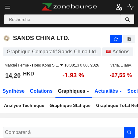
SANDS CHINA LTD.
14,20
$
-1,93 %
SANDS CHINA LTD.
Graphique Comparatif Sands China Ltd.
Actions
Marché Fermé -
Hong Kong S.E.
10:08:13 07/08/2026
Varia. 1 janv.
HKD
-1,93 %
14,20
-27,55 %
Synthèse
Cotations
Graphiques
Actualités
Soci
Analyse Technique
Graphique Statique
Graphique Total Re