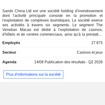
Sands China Ltd est une société holding d'investissement
dont l'activité principale consiste en la promotion et
l'exploitation de complexes touristiques. La société exerce
ses activités à travers six segments. Le segment The
Venetian Macao est dédié à l'exploitation de casinos,
d'hôtels et de centres commerciaux, ainsi qu'à la prestation
de services de restauration et autres. Le segment The
Employés
27 875
Londoner Macao est dédié à l'exploitation de casinos,
d'hôtels et de centres commerciaux, ainsi qu'à la prestation
Secteur
Casinos et jeux
de services de restauration et autres. Le segment The
Parisian Macao est dédié à l'exploitation de casinos,
Agenda
14/08
Publication des résultats - Q2 2026
d'hôtels et de centres commerciaux, ainsi qu'à la prestation
de services de restauration et autres. Le segment Plaza
Macao est dédié à l'exploitation de casinos, d'hôtels et de
Plus d'informations sur la société
centres commerciaux, ainsi qu'à la prestation de services de
restauration et autres. Le segment Sands Macao est actif
dans l’exploitation de casinos, d’hôtels et de centres
commerciaux, ainsi que dans la prestation de services de
restauration et autres. Le segment « Transbordeurs et autres
activités » est actif dans la prestation de services de
transbordeurs, de navettes et autres.