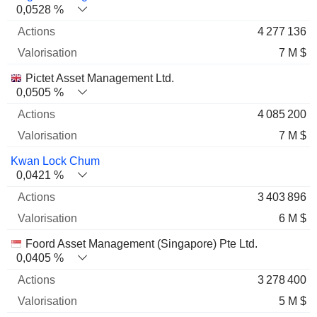
0,0528 %
4 277 136
7 M $
Pictet Asset Management Ltd.
0,0505 %
4 085 200
7 M $
Kwan Lock Chum
0,0421 %
3 403 896
6 M $
Foord Asset Management (Singapore) Pte Ltd.
0,0405 %
3 278 400
5 M $