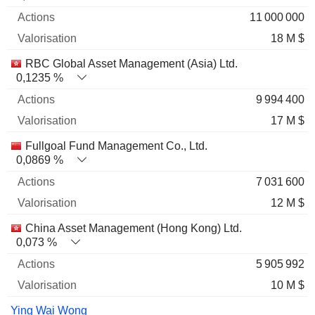
11 000 000
18 M $
RBC Global Asset Management (Asia) Ltd.
0,1235 %
9 994 400
17 M $
Fullgoal Fund Management Co., Ltd.
0,0869 %
7 031 600
12 M $
China Asset Management (Hong Kong) Ltd.
0,073 %
5 905 992
10 M $
Ying Wai Wong