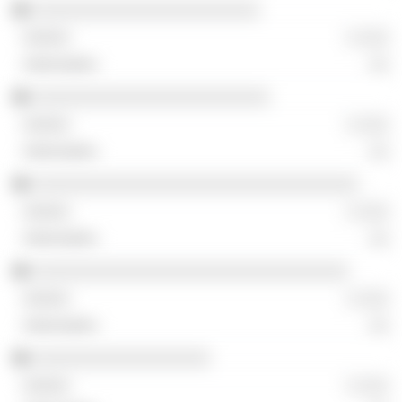
░░░░░░░░░░░░░░░░░░░░░░░
░ ░░░
░░
░░░░░░░░░░░░░░░░░░░░░░░░
░ ░░░
░░
░░░░░░░░░░░░░░░░░░░░░░░░░░░░░░░░░
░ ░░░
░░
░░░░░░░░░░░░░░░░░░░░░░░░░░░░░░░░
░ ░░░
░░
░░░░░░░░░░░░░░░░░░
░ ░░░