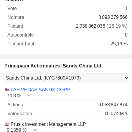
Vote
Nombre
Flottant
Autocontrôle
Total
1
8 093 379 566
2 038 862 036
( 25,19 %)
0
25,19 %
Principaux Actionnaires: Sands China Ltd.
Nom
Actions
%
Valorisation
LAS VEGAS SANDS CORP.
74,8 %
6 053 847 874
10 074 M $
Prusik Investment Management LLP
0,1359 %