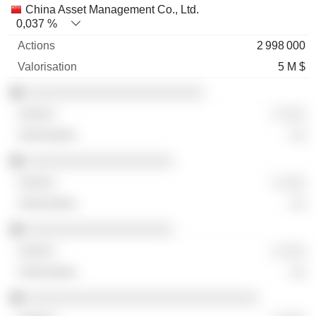
China Asset Management Co., Ltd.
0,037 %
2 998 000
5 M $
░░░░░░░░░░░░░░░░░░░░░░░
░ ░░░
░░
░░░░░░░░░░░░░░░░░░░
░ ░░░
░░
░░░░░░░░░░░░░░░░░░░
░ ░░░
░░
░░░░░░░░░░░░░░░░░░░░░░░░░░░░░░