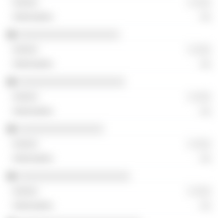
░ ░░░
░░
░░░░░░░░░░░░░░░░░░░
░ ░░░
░░
░░░░░░░░░░░░░░░░░░░░
░ ░░░
░░
░░░░░░░░░░░░░░░░
░ ░░░
░░
░░░░░░░░░░░░░░░░░░░░░
░ ░░░
░░