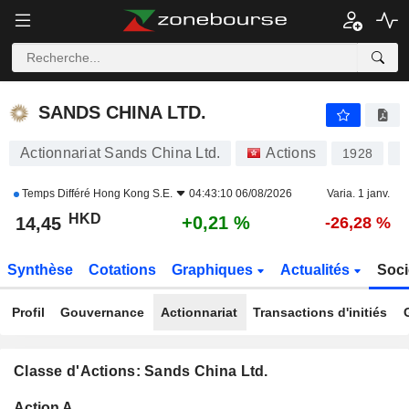
SANDS CHINA LTD.
14,45
$
+0,21 %
SANDS CHINA LTD.
Actionnariat Sands China Ltd.
Actions
1928
K
Temps Différé
Hong Kong S.E.
04:43:10 06/08/2026
Varia. 1 janv.
HKD
+0,21 %
14,45
-26,28 %
Synthèse
Cotations
Graphiques
Actualités
Soci
Profil
Gouvernance
Actionnariat
Transactions d'initiés
Classe d'Actions: Sands China Ltd.
Flottant
Action A