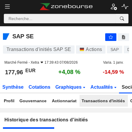
SAP SE
SAP SE
Transactions d'initiés SAP SE
Actions
SAP
D
Marché Fermé -
Xetra
17:39:43 07/08/2026
Varia. 1 janv.
EUR
+4,08 %
177,96
-14,59 %
Synthèse
Cotations
Graphiques
Actualités
Soci
Profil
Gouvernance
Actionnariat
Transactions d'initiés
Historique des transactions d'initiés