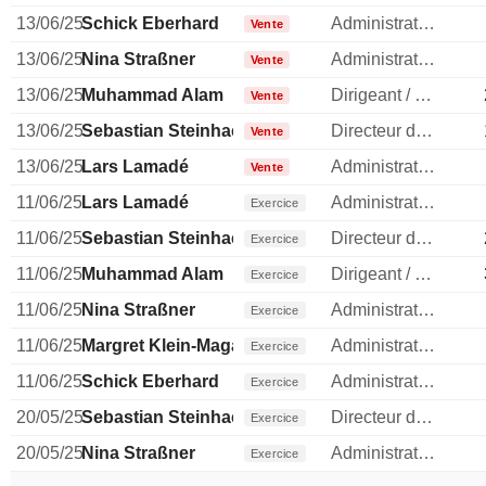
13/06/25
Schick Eberhard
Administrateur
Vente
13/06/25
Nina Straßner
Administrateur
Vente
13/06/25
Muhammad Alam
Dirigeant / cadre principal
Vente
13/06/25
Sebastian Steinhaeuser
Directeur des operations
Vente
13/06/25
Lars Lamadé
Administrateur
Vente
11/06/25
Lars Lamadé
Administrateur
Exercice
11/06/25
Sebastian Steinhaeuser
Directeur des operations
Exercice
11/06/25
Muhammad Alam
Dirigeant / cadre principal
Exercice
11/06/25
Nina Straßner
Administrateur
Exercice
11/06/25
Margret Klein-Magar
Administrateur
Exercice
11/06/25
Schick Eberhard
Administrateur
Exercice
20/05/25
Sebastian Steinhaeuser
Directeur des operations
Exercice
20/05/25
Nina Straßner
Administrateur
Exercice