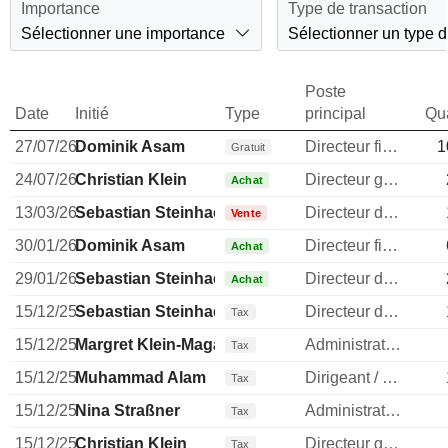
Importance
Type de transaction
Sélectionner une importance
Sélectionner un type d
Poste
Date
Initié
Type
principal
Qua
27/07/26
Dominik Asam
Directeur financier
1
Gratuit
24/07/26
Christian Klein
Directeur general
Achat
13/03/26
Sebastian Steinhaeuser
Directeur des operations
Vente
30/01/26
Dominik Asam
Directeur financier
Achat
29/01/26
Sebastian Steinhaeuser
Directeur des operations
Achat
15/12/25
Sebastian Steinhaeuser
Directeur des operations
Tax
15/12/25
Margret Klein-Magar
Administrateur
Tax
15/12/25
Muhammad Alam
Dirigeant / cadre principal
Tax
15/12/25
Nina Straßner
Administrateur
Tax
15/12/25
Christian Klein
Directeur general
Tax