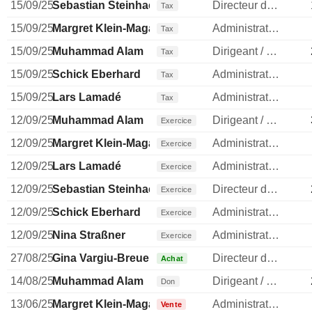
15/09/25
Sebastian Steinhaeuser
Directeur des operations
Tax
15/09/25
Margret Klein-Magar
Administrateur
Tax
15/09/25
Muhammad Alam
Dirigeant / cadre principal
Tax
15/09/25
Schick Eberhard
Administrateur
Tax
15/09/25
Lars Lamadé
Administrateur
Tax
12/09/25
Muhammad Alam
Dirigeant / cadre principal
Exercice
12/09/25
Margret Klein-Magar
Administrateur
Exercice
12/09/25
Lars Lamadé
Administrateur
Exercice
12/09/25
Sebastian Steinhaeuser
Directeur des operations
Exercice
12/09/25
Schick Eberhard
Administrateur
Exercice
12/09/25
Nina Straßner
Administrateur
Exercice
27/08/25
Gina Vargiu-Breuer
Directeur des ressources humaines
Achat
14/08/25
Muhammad Alam
Dirigeant / cadre principal
Don
13/06/25
Margret Klein-Magar
Administrateur
Vente