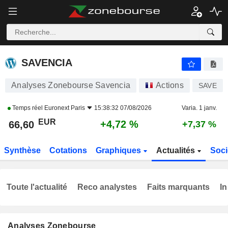
SAVENCIA
66,60
€
+4,72 %
SAVENCIA
Analyses Zonebourse Savencia
Actions
SAVE
Temps réel
Euronext Paris
15:38:32 07/08/2026
Varia. 1 janv.
EUR
+4,72 %
66,60
+7,37 %
Synthèse
Cotations
Graphiques
Actualités
Soci
Toute l'actualité
Reco analystes
Faits marquants
In
Analyses Zonebourse