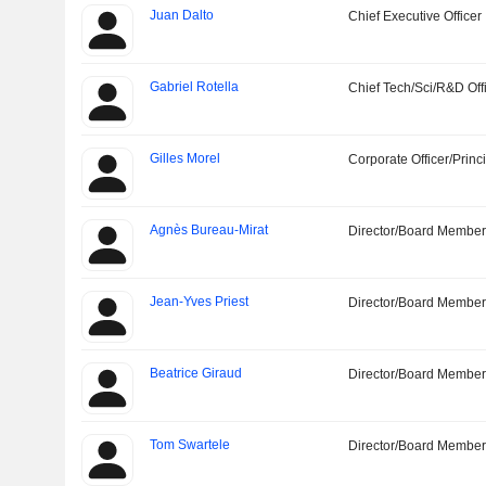
Juan Dalto
Chief Executive Officer
Gabriel Rotella
Chief Tech/Sci/R&D Off
Gilles Morel
Corporate Officer/Princ
Agnès Bureau-Mirat
Director/Board Membe
Jean-Yves Priest
Director/Board Membe
Beatrice Giraud
Director/Board Membe
Tom Swartele
Director/Board Membe