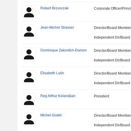
Robert Brzusczak
Corporate Officer/Princ
Jean-Michel Strasser
Director/Board Membe
Independent Dir/Boar
Dominique Zakovitch-Damon
Director/Board Membe
Independent Dir/Boar
Élisabeth Lulin
Director/Board Membe
Independent Dir/Boar
Reg Arthur Kolandjian
President
Michel Godet
Director/Board Membe
Independent Dir/Boar