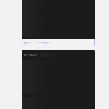
Suite du Palmarès
Palmarès