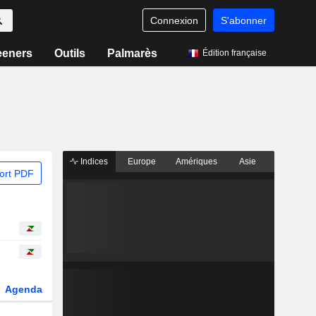
Connexion
S'abonner
eeners
Outils
Palmarès
Édition française
Indices
Europe
Amériques
Asie
ort PDF
Agenda
Secteur
Dérivés