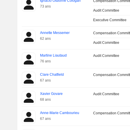
Ignacio Osborne Cologan
Compensation Commit
73 ans
Audit Committee
Executive Committee
Annette Messemer
Compensation Commit
62 ans
Audit Committee
Martine Liautaud
Audit Committee
76 ans
Clare Chatfield
Compensation Committ
67 ans
Xavier Govare
Audit Committee
68 ans
Anne-Marie Cambourieu
Compensation Commit
67 ans