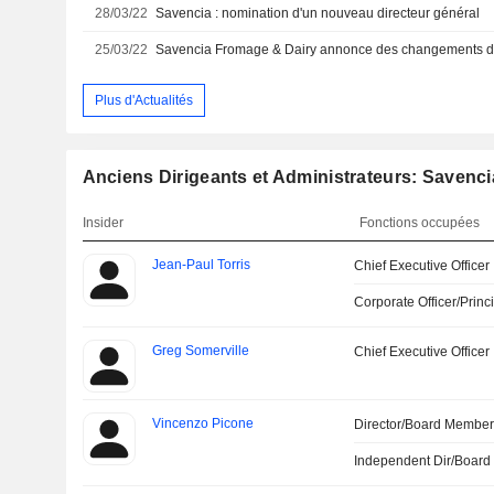
28/03/22
Savencia : nomination d'un nouveau directeur général
25/03/22
Savencia Fromage & Dairy annonce des changements 
Plus d'Actualités
Anciens Dirigeants et Administrateurs: Savenci
Insider
Fonctions occupées
Jean-Paul Torris
Chief Executive Officer
Corporate Officer/Princ
Greg Somerville
Chief Executive Officer
Vincenzo Picone
Director/Board Membe
Independent Dir/Boar