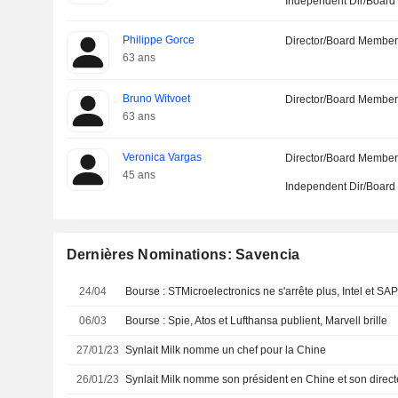
Independent Dir/Boar
Philippe Gorce
Director/Board Membe
63 ans
Bruno Witvoet
Director/Board Membe
63 ans
Veronica Vargas
Director/Board Membe
45 ans
Independent Dir/Boar
Dernières Nominations: Savencia
24/04
Bourse : STMicroelectronics ne s'arrête plus, Intel et SA
06/03
Bourse : Spie, Atos et Lufthansa publient, Marvell brille
27/01/23
Synlait Milk nomme un chef pour la Chine
26/01/23