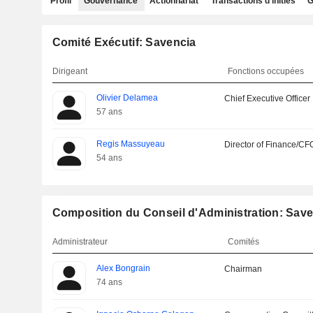
Profil
Gouvernance
Actionnariat
Transactions d'initiés
G
Comité Exécutif: Savencia
Dirigeant
Fonctions occupées
Olivier Delamea
Chief Executive Officer
57 ans
Regis Massuyeau
Director of Finance/CF
54 ans
Composition du Conseil d'Administration: Sav
Administrateur
Comités
Alex Bongrain
Chairman
74 ans