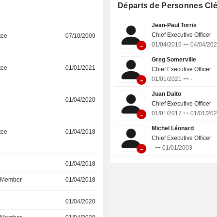
Départs de Personnes Cl
autres (0,5%). La répartition géographique du
CA est la suivante : France (31,7
Jean-Paul Torris
(35,9%) et autres (32,4%).
Chief Executive Officer
tee
07/10/2009
-
01/04/2016
04/04/20
Greg Somerville
tee
01/01/2021
Chief Executive Officer
-
01/01/2021
-
Juan Dalto
01/04/2020
Chief Executive Officer
-
01/01/2017
01/01/20
Michel Léonard
tee
01/04/2018
Chief Executive Officer
-
-
01/01/2003
r
01/04/2018
d Member
01/04/2018
r
01/04/2020