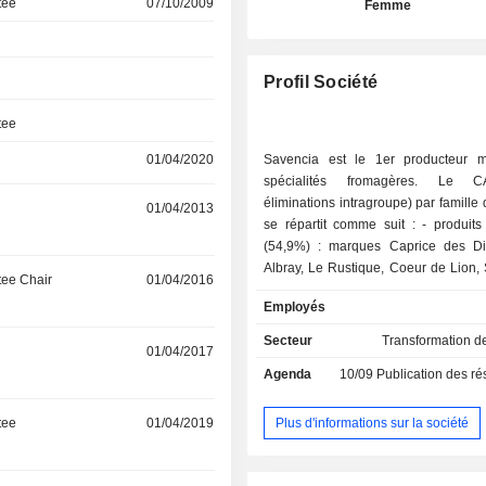
tee
07/10/2009
Femme
Profil Société
tee
01/04/2020
Savencia est le 1er producteur 
spécialités fromagères. Le C
éliminations intragroupe) par famille 
01/04/2013
se répartit comme suit : - produits fromagers
(54,9%) : marques Caprice des Di
Albray, Le Rustique, Coeur de Lion, 
ee Chair
01/04/2016
Bresse Bleu, St-Morêt, Tartare, Ca
Employés
RichesMonts, Chavroux, Saint-Loup,
Saint Albray, Fol Epi, etc. ; - produits laitiers
Secteur
Transformation d
01/04/2017
(44,6%) : produits laitiers industrie
Agenda
10/09
Publication des résultat
techniques et protéines laitières s
destinés à l'industrie alimenta
diététique et de la santé, aliments d'
Plus d'informations sur la société
tee
01/04/2019
de bétail) et de grande consommati
beurres modernes, crèmes d
conservation, desserts au fromage,