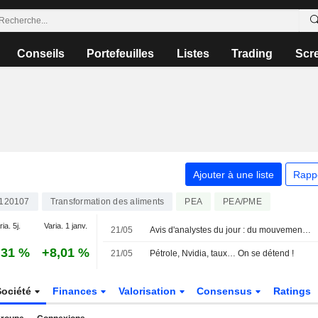
Conseils
Portefeuilles
Listes
Trading
Scr
Ajouter à une liste
Rapp
120107
Transformation des aliments
PEA
PEA/PME
ia. 5j.
Varia. 1 janv.
21/05
Avis d'analystes du jour : du mouvement sur Eiffage, Stellantis, Alfen et Ferretti
,31 %
+8,01 %
21/05
Pétrole, Nvidia, taux… On se détend !
Société
Finances
Valorisation
Consensus
Ratings