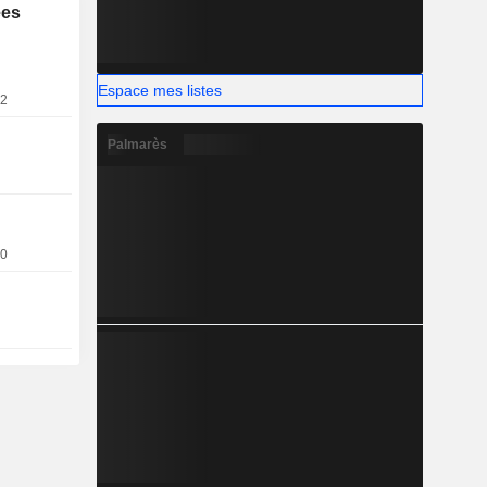
ées
%), Europe
Espace mes listes
22
Palmarès
20