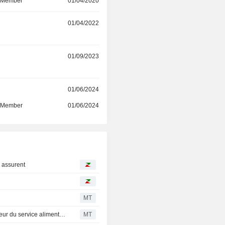
d Member
01/04/2020
r
01/04/2022
r
01/09/2023
r
01/06/2024
d Member
01/06/2024
P assurent
MT
Synlait Milk nomme son président en Chine et son directeur du service alimentaire
MT