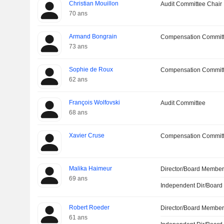
Christian Mouillon
Audit Committee Chair
70 ans
Armand Bongrain
Compensation Commit
73 ans
Sophie de Roux
Compensation Commit
62 ans
François Wolfovski
Audit Committee
68 ans
Xavier Cruse
Compensation Commit
Malika Haimeur
Director/Board Membe
69 ans
Independent Dir/Boar
Robert Roeder
Director/Board Membe
61 ans