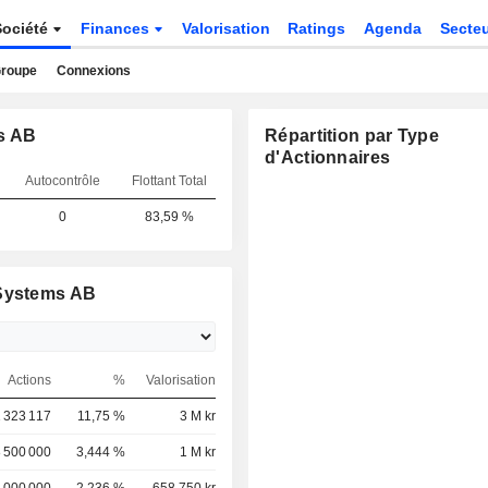
Société
Finances
Valorisation
Ratings
Agenda
Secte
roupe
Connexions
s AB
Répartition par Type
d'Actionnaires
Autocontrôle
Flottant Total
0
83,59 %
 Systems AB
Actions
%
Valorisation
 323 117
11,75 %
3 M kr
 500 000
3,444 %
1 M kr