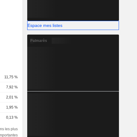
Espace mes listes
Palmarès
11,75 %
7,92 %
2,01 %
1,95 %
0,13 %
ns les plus
importantes