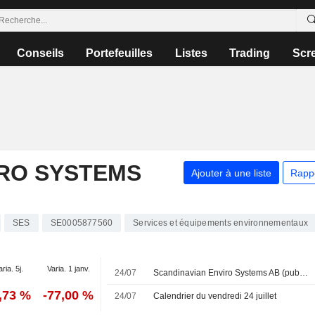
Conseils
Portefeuilles
Listes
Trading
Scr
IRO SYSTEMS
Ajouter à une liste
Rapp
SES
SE0005877560
Services et équipements environnementaux
aria. 5j.
Varia. 1 janv.
24/07
Scandinavian Enviro Systems AB (publ) publie ses résultats pour le deuxième trimestre et le premier semestre clos le 30 juin 2026
,73 %
-77,00 %
24/07
Calendrier du vendredi 24 juillet