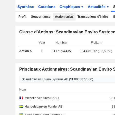
Synthèse
Cotations
Graphiques
Actualités
Profil
Gouvernance
Actionnariat
Transactions d'initiés
G
Classe d'Actions: Scandinavian Enviro System
Vote
Nombre
Flottant
Action A
1
1 117 994 435
934 475 812
( 83,59 %)
Principaux Actionnaires: Scandinavian Enviro
Nom
Michelin Ventures SASU
131
Handelsbanken Fonder AB
38