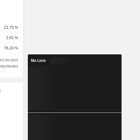
21,75 %
2,01 %
76,24 %
ns les plus
Ma Liste
importantes
s