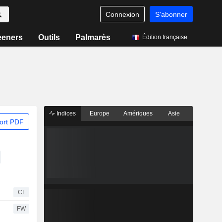
Connexion
S'abonner
eeners
Outils
Palmarès
Édition française
Indices
Europe
Amériques
Asie
ort PDF
CI
FW