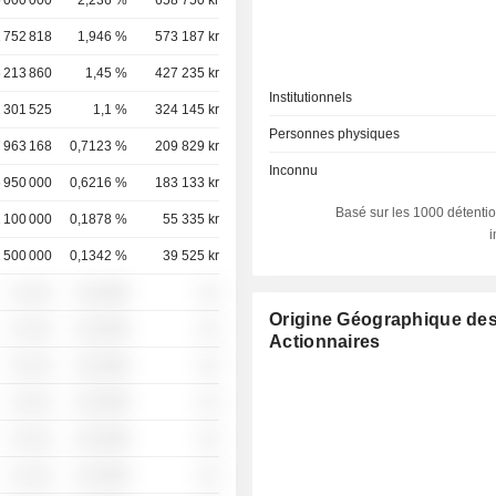
 000 000
2,236 %
658 750 kr
 752 818
1,946 %
573 187 kr
 213 860
1,45 %
427 235 kr
Institutionnels
 301 525
1,1 %
324 145 kr
Personnes physiques
 963 168
0,7123 %
209 829 kr
Inconnu
 950 000
0,6216 %
183 133 kr
Basé sur les 1000 détentio
 100 000
0,1878 %
55 335 kr
 500 000
0,1342 %
39 525 kr
░ ░░░
░░░░%
░░
Origine Géographique de
░ ░░░
░░░░%
░░
Actionnaires
░ ░░░
░░░░%
░░
░ ░░░
░░░░%
░░
░ ░░░
░░░░%
░░
░ ░░░
░░░░%
░░