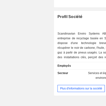
Profil Société
Scandinavian Enviro Systems A
entreprise de recyclage basée en S
dispose d'une technologie brev
récupérer le noir de carbone, l'huile, l
gaz à partir de pneus usagés. La so
des installations clés, perçoit des
liées à la technologie des installati
Employés
par la société, vend des services d'e
de formation pour les installations é
Secteur
Services et 
exploite une usine par l'intermédi
enviro
filiale à 100 % Tyre Recycling in 
L'usine sert de test de productio
Plus d'informations sur la société
échelle et d'usine de démonst
comprend toutes les étapes du proce
solutions présentées dans une usin
échelle. L'actionnaire principal de la