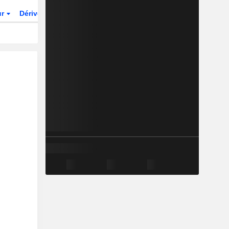
ur
Dérivés