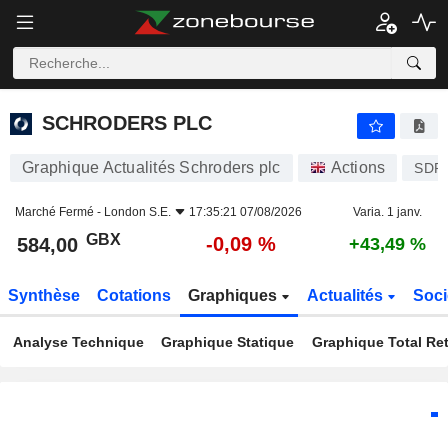
SCHRODERS PLC
584,00
p
-0,09 %
SCHRODERS PLC
Graphique Actualités Schroders plc
Actions
SDR
Marché Fermé -
London S.E.
17:35:21 07/08/2026
Varia. 1 janv.
GBX
-0,09 %
584,00
+43,49 %
Synthèse
Cotations
Graphiques
Actualités
Soci
Analyse Technique
Graphique Statique
Graphique Total Re