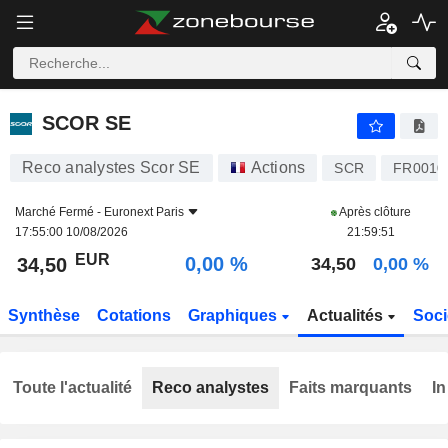
SCOR SE
34,50
€
0,00 %
SCOR SE
Reco analystes Scor SE
Actions
SCR
FR0010
Marché Fermé -
Euronext Paris
Après clôture
17:55:00 10/08/2026
21:59:51
EUR
0,00 %
34,50
34,50
0,00 %
Synthèse
Cotations
Graphiques
Actualités
Soci
Toute l'actualité
Reco analystes
Faits marquants
In