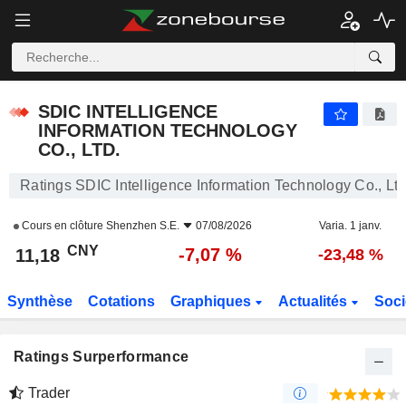
SDIC INTELLIGENCE INFORMATION TECHNOLOGY CO., LTD.
11,18
¥
-7,07 %
SDIC INTELLIGENCE
INFORMATION TECHNOLOGY
CO., LTD.
Ratings SDIC Intelligence Information Technology Co., Ltd
Cours en clôture
Shenzhen S.E.
07/08/2026
Varia. 1 janv.
CNY
-7,07 %
11,18
-23,48 %
Synthèse
Cotations
Graphiques
Actualités
Soci
Ratings Surperformance
Trader