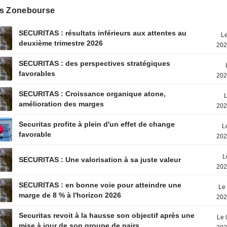
s Zonebourse
SECURITAS : résultats inférieurs aux attentes au
Le
deuxième trimestre 2026
202
SECURITAS : des perspectives stratégiques
favorables
202
SECURITAS : Croissance organique atone,
L
amélioration des marges
202
Securitas profite à plein d'un effet de change
L
favorable
202
L
SECURITAS : Une valorisation à sa juste valeur
202
SECURITAS : en bonne voie pour atteindre une
Le 
marge de 8 % à l'horizon 2026
202
Securitas revoit à la hausse son objectif après une
Le 
mise à jour de son groupe de pairs