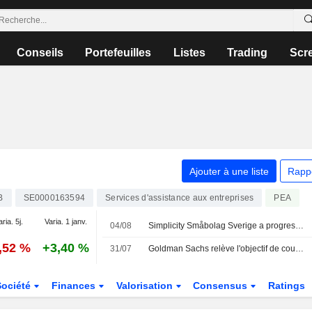
Conseils
Portefeuilles
Listes
Trading
Scr
Ajouter à une liste
Rapp
B
SE0000163594
Services d'assistance aux entreprises
PEA
aria. 5j.
Varia. 1 janv.
04/08
Simplicity Småbolag Sverige a progressé de 1,7 % en juillet - renforcement de l'exposition au secteur industriel
,52 %
+3,40 %
31/07
Goldman Sachs relève l'objectif de cours de Securitas à 150 couronnes (145), maintient sa recommandation à la vente - BN
Société
Finances
Valorisation
Consensus
Ratings