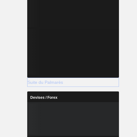
Suite du Palmarès
Devises / Forex