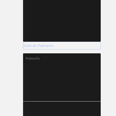
Suite du Palmarès
Palmarès