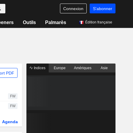
Connexion
S'abonner
eeners
Outils
Palmarès
Édition française
Indices
Europe
Amériques
Asie
ort PDF
FW
FW
Agenda
Secteur
Dérivés
Fonds et ETFs