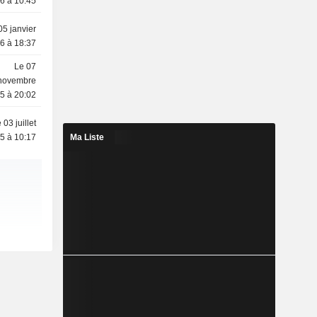
6 à 10:45
05 janvier
6 à 18:37
Le 07
novembre
5 à 20:02
 03 juillet
5 à 10:17
Ma Liste