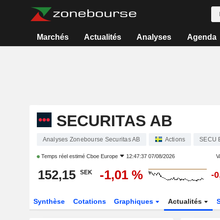
Marchés
Actualités
Analyses
Agenda
SECURITAS AB
Analyses Zonebourse Securitas AB
Actions
SECU 
Temps réel estimé
Cboe Europe
12:47:37 07/08/2026
V
152,15
-1,01 %
SEK
-0
Synthèse
Cotations
Graphiques
Actualités