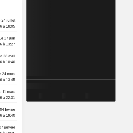
 24 juillet
6 à 18:05
Le 17 juin
6 à 13:27
e 28 avril
6 à 10:40
e 24 mars
6 à 13:45
e 11 mars
6 à 22:31
04 février
6 à 19:40
07 janvier