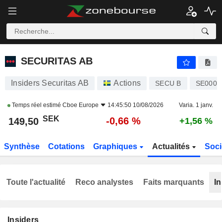
SECURITAS AB
149,50
kr
-0,66 %
SECURITAS AB
Insiders Securitas AB
Actions
SECU B
SE0000
Temps réel estimé
Cboe Europe
14:45:50 10/08/2026
Varia. 1 janv.
SEK
-0,66 %
149,50
+1,56 %
Synthèse
Cotations
Graphiques
Actualités
Soci
Toute l'actualité
Reco analystes
Faits marquants
In
Insiders