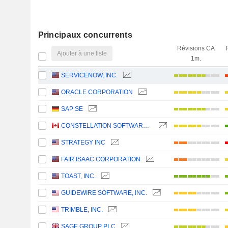
Principaux concurrents
Révisions CA
Ajouter à une liste
1m.
SERVICENOW, INC.
ORACLE CORPORATION
SAP SE
CONSTELLATION SOFTWARE INC.
STRATEGY INC
FAIR ISAAC CORPORATION
TOAST, INC.
GUIDEWIRE SOFTWARE, INC.
TRIMBLE, INC.
SAGE GROUP PLC