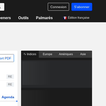
Connexion
S'abonner
eeners
Outils
Palmarès
Édition française
Indices
Europe
Amériques
Asie
ort PDF
RE
RE
Agenda
Secteur
Dérivés
Fonds et ETFs