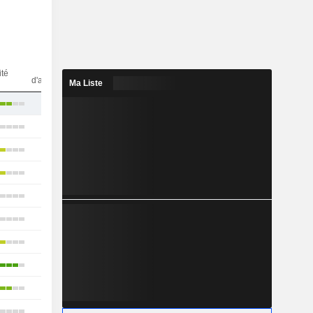
Nbr
ité
d'analystes
Ma Liste
46
41
25
12
14
19
26
13
11
18