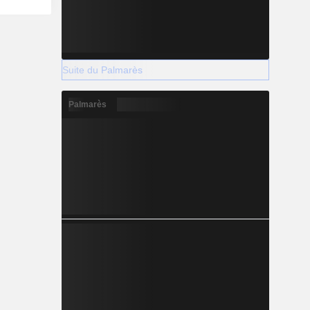
Suite du Palmarès
Palmarès