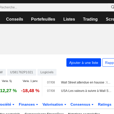
Conseils
Portefeuilles
Listes
Trading
Scr
Ajouter à une liste
Rapp
OW
US81762P1021
Logiciels
Varia. 5j.
Varia. 1 janv.
07/08
Wall Street attendue en hausse : la baisse surprise des créations d'emplois refroidit les anticipations de hausse des taux
12,27 %
-18,48 %
07/08
USA-Les valeurs à suivre à Wall Street (actualisé)
Société
Finances
Valorisation
Consensus
Ratings