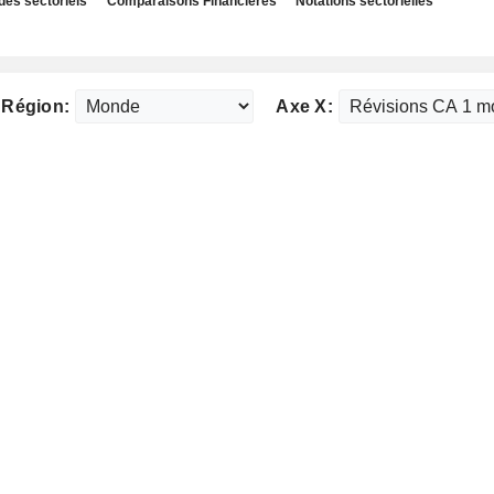
des sectoriels
Comparaisons Financières
Notations sectorielles
Région:
Axe X: