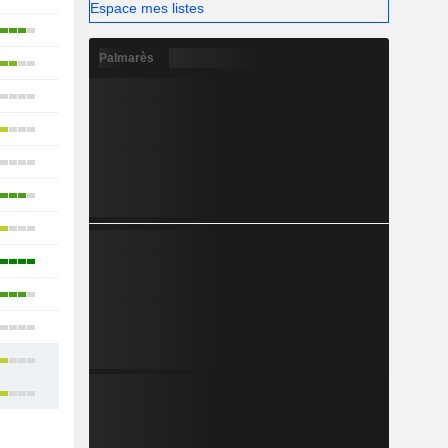
Espace mes listes
18
Palmarès
30
16
16
17
19
16
9
1
3
18
32