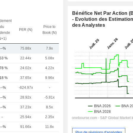
Bénéfice Net Par Action 
- Evolution des Estimatio
dement
des Analystes
du
Price to
PER (N)
VE / CA (N)
idende
Book (N)
N+1)
.--%
75.88x
7.9x
7.37x
,53 %
22.44x
5.08x
6.15x
,78 %
24.02x
4.22x
4.8x
,18 %
37.65x
9.96x
3.58x
.--%
-624.97x
-
82.08x
.--%
28.92x
-5.81x
11.35x
.--%
37.23x
8.5x
2.42x
-
25.94x
2.35x
3.72x
.--%
91.66x
11.8x
8.73x
Plus de révisions d'analystes