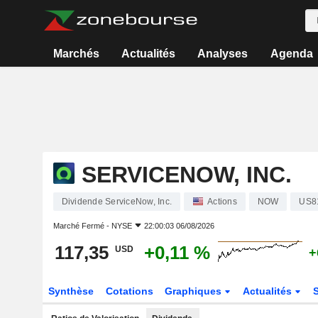
Marchés
Actualités
Analyses
Agenda
SERVICENOW, INC.
Dividende ServiceNow, Inc.
Actions
NOW
US8
Marché Fermé -
NYSE
22:00:03 06/08/2026
117,35
+0,11 %
USD
+
Synthèse
Cotations
Graphiques
Actualités