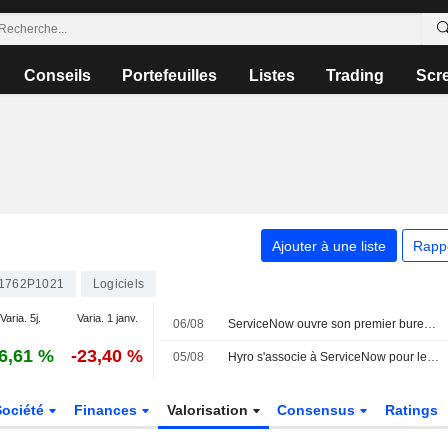
Conseils
Portefeuilles
Listes
Trading
Scr
Ajouter à une liste
Rapp
1762P1021
Logiciels
Varia. 5j.
Varia. 1 janv.
06/08
ServiceNow ouvre son premier bureau au Brésil et renforce ses partenariats académiques pour former les talents régionaux en IA
6,61 %
-23,40 %
05/08
Hyro s'associe à ServiceNow pour lever les barrières administratives aux soins grâce à l'IA agentique et l'automatisation des flux de travail
Société
Finances
Valorisation
Consensus
Ratings