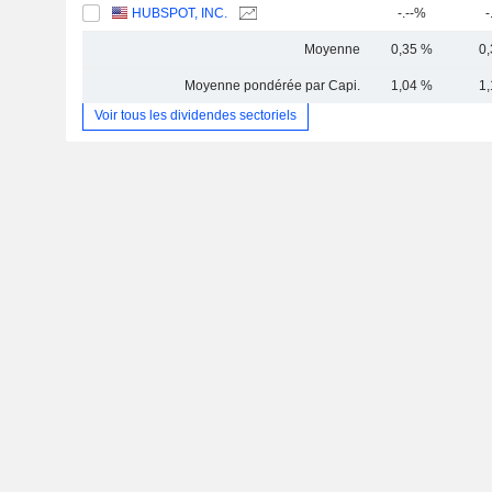
HUBSPOT, INC.
-.--%
-
Moyenne
0,35 %
0
Moyenne pondérée par Capi.
1,04 %
1
Voir tous les dividendes sectoriels