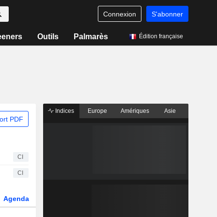
Connexion
S'abonner
eeners
Outils
Palmarès
Édition française
Indices
Europe
Amériques
Asie
ort PDF
CI
CI
Agenda
Secteur
Dérivés
Fonds et ETFs