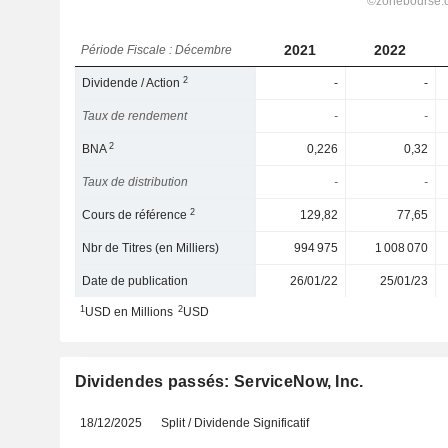
2021
2022
Période Fiscale : Décembre
2
Dividende / Action
-
-
Taux de rendement
-
-
2
BNA
0,226
0,32
Taux de distribution
-
-
2
Cours de référence
129,82
77,65
Nbr de Titres (en Milliers)
994 975
1 008 070
Date de publication
26/01/22
25/01/23
1
2
USD en Millions
USD
Dividendes passés: ServiceNow, Inc.
18/12/2025
Split / Dividende Significatif