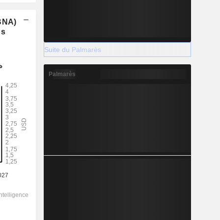
(BNA)
ns
Suite du Palmarès
Palmarès