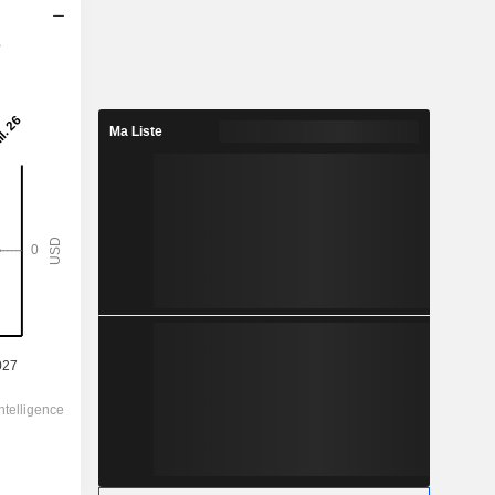
s
2028
-
-
Ma Liste
3,255
-
117,35
-
-