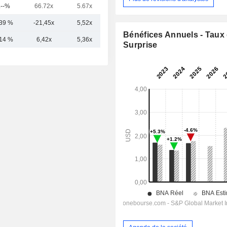
.--%
66.72x
5.67x
2.95x
,39 %
-21,45x
5,52x
13,31x
Bénéfices Annuels - Taux
,14 %
6,42x
5,36x
8,94x
Surprise