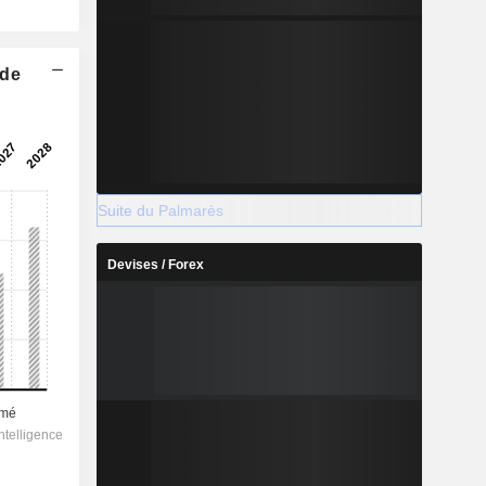
 de
Suite du Palmarès
Devises / Forex