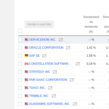
Rendement
Ren
du
Ajouter à une liste
dividende
div
(N)
(
SERVICENOW, INC.
-.--%
-
ORACLE CORPORATION
1,42 %
1
SAP SE
1,58 %
1
CONSTELLATION SOFTWARE INC.
0,18 %
0
STRATEGY INC
-.--%
-
FAIR ISAAC CORPORATION
-.--%
-
TOAST, INC.
-.--%
-
TRIMBLE, INC.
-
GUIDEWIRE SOFTWARE, INC.
-.--%
-