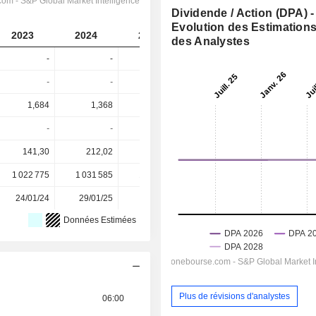
Dividende / Action (DPA) -
Evolution des Estimation
2023
2024
2025
2026
2027
des Analystes
-
-
-
-
-
-
-
-
-
-
1,684
1,368
1,67
1,545
2,326
-
-
-
-
-
141,30
212,02
153,19
117,35
117,35
1 022 775
1 031 585
1 037 408
1 033 862
-
24/01/24
29/01/25
28/01/26
-
-
Données Estimées
Plus de révisions d'analystes
06:00